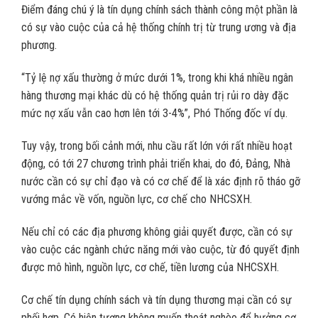
Điểm đáng chú ý là tín dụng chính sách thành công một phần là
có sự vào cuộc của cả hệ thống chính trị từ trung ương và địa
phương.
“Tỷ lệ nợ xấu thường ở mức dưới 1%, trong khi khá nhiều ngân
hàng thương mại khác dù có hệ thống quản trị rủi ro dày đặc
mức nợ xấu vẫn cao hơn lên tới 3-4%”, Phó Thống đốc ví dụ.
Tuy vậy, trong bối cảnh mới, nhu cầu rất lớn với rất nhiều hoạt
động, có tới 27 chương trình phải triển khai, do đó, Đảng, Nhà
nước cần có sự chỉ đạo và có cơ chế để là xác định rõ tháo gỡ
vướng mắc về vốn, nguồn lực, cơ chế cho NHCSXH.
Nếu chỉ có các địa phương không giải quyết được, cần có sự
vào cuộc các ngành chức năng mới vào cuộc, từ đó quyết định
được mô hình, nguồn lực, cơ chế, tiền lương của NHCSXH.
Cơ chế tín dụng chính sách và tín dụng thương mại cần có sự
phối hợp. Có hiện tượng không muốn thoát nghèo để hưởng cơ