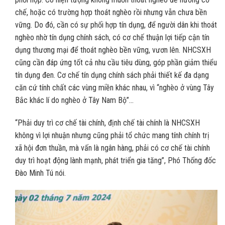
chế, hoặc có trường hợp thoát nghèo rồi nhưng vẫn chưa bền
vững. Do đó, cần có sự phối hợp tín dụng, để người dân khi thoát
nghèo nhờ tín dụng chính sách, có cơ chế thuận lợi tiếp cận tín
dụng thương mại để thoát nghèo bền vững, vươn lên. NHCSXH
cũng cần đáp ứng tốt cả nhu cầu tiêu dùng, góp phần giảm thiểu
tín dụng đen. Cơ chế tín dụng chính sách phải thiết kế đa dạng
căn cứ tính chất các vùng miền khác nhau, vì “nghèo ở vùng Tây
Bắc khác lí do nghèo ở Tây Nam Bộ”…
“Phải duy trì cơ chế tài chính, định chế tài chính là NHCSXH
không vì lợi nhuận nhưng cũng phải tổ chức mang tính chính trị
xã hội đơn thuần, mà vấn là ngân hàng, phải có cơ chế tài chính
duy trì hoạt động lành mạnh, phát triển gia tăng”, Phó Thống đốc
Đào Minh Tú nói.