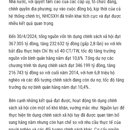
Nhà nước, với quyết tâm cao của các cấp ủy, tổ chức đảng,
chính quyền địa phương; sự vào cuộc đồng bộ, kịp thời của cả
hệ thống chính trị, NHCSXH đã triển khai tích cực và đạt được
nhiều kết quả quan trọng.
Đến 30/4/2024, tổng nguồn vốn tín dụng chính sách xã hội đạt
367.305 tỷ đồng, tăng 232.632 tỷ đồng (gấp 2,8 lần) so với khi
bắt đầu thực hiện Chỉ thị số 40-CT/TW, tốc độ tăng trưởng
nguồn vốn bình quân hằng năm đạt 10,6%. Tổng dư nợ các
chương trình tín dụng chính sách đạt 346.199 tỷ đồng, tăng
216.743 tỷ đồng so với cuối năm 2014, với hơn 6,8 triệu hộ
nghèo và các đối tượng chính sách đang còn dư nợ, tốc độ tăng
trưởng dư nợ bình quân hằng năm đạt 10,4%…
Bên cạnh những kết quả đạt được, hoạt động tín dụng chính
sách xã hội còn một số khó khăn, vướng mắc như: Nguồn lực để
thực hiện tín dụng chính sách xã hội tuy đã được quan tâm bổ
sung hằng năm nhưng còn hạn chế so với nhu cầu thực tế của
người nghèo và các đối tượng chính sách khác. Cơ cấu nguồn