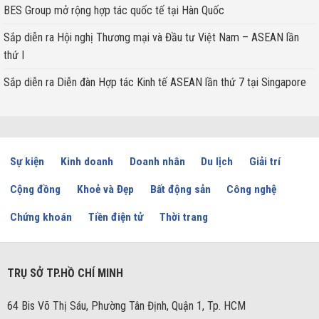
BES Group mở rộng hợp tác quốc tế tại Hàn Quốc
Sắp diễn ra Hội nghị Thương mại và Đầu tư Việt Nam – ASEAN lần
thứ I
Sắp diễn ra Diễn đàn Hợp tác Kinh tế ASEAN lần thứ 7 tại Singapore
Sự kiện
Kinh doanh
Doanh nhân
Du lịch
Giải trí
Cộng đồng
Khoẻ và Đẹp
Bất động sản
Công nghệ
Chứng khoán
Tiền điện tử
Thời trang
TRỤ SỞ TP.HỒ CHÍ MINH
64 Bis Võ Thị Sáu, Phường Tân Định, Quận 1, Tp. HCM