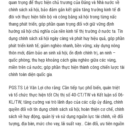
quan trọng để thực hiện chủ trương của Đảng và Nhà nước về
chính sách xã hội, bảo đảm gắn kết giữa tăng trưởng kinh tế đi
đôi với thực hiện tiến bộ và công bằng xã hội trong từng nấc
thang phát triển; góp phần quan trọng đối với giữ vững định
hướng xã hội chủ nghĩa của nền kinh tế thị trường ở nước ta. Tín
dụng chính sách xã hội ngày càng và phát huy hiệu quả, góp phần
phát triển kinh tế; giảm nghèo nhanh, bền vững; xây dựng nông
thôn mới; đảm bảo an sinh xã hội; ổn định chính trị, an ninh –
quốc phòng; thu hẹp khoảng cách giàu nghèo giữa các vùng,
miền trên cả nước; góp phần thực hiện thành công chiến lược tài
chính toàn diện quốc gia.
PGS.TS Lê Văn Lợi cho rằng: Cần tiếp tục phổ biến, quán triệt
và tổ chức thực hiện tốt Chị thị số 40-CT/TW và Kết luận số 06-
KL/TW; tăng cường vai trò lãnh đạo của các cấp ủy đảng, chính
quyền đối với tín dụng chính sách xã hội; hoàn thiện cơ chế, chính
sách về huy động, quản lý và sử dụng nguồn lực tài chính, về đối
tượng, địa bàn, mức cho vay, lãi suất vay… Cân đối, ưu tiên nguồn