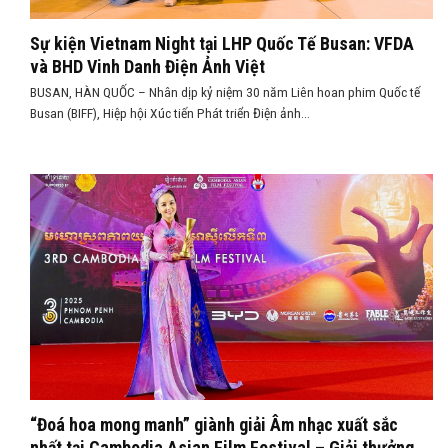
Sự kiện Vietnam Night tại LHP Quốc Tế Busan: VFDA
và BHD Vinh Danh Điện Ảnh Việt
BUSAN, HÀN QUỐC – Nhân dịp kỷ niệm 30 năm Liên hoan phim Quốc tế
Busan (BIFF), Hiệp hội Xúc tiến Phát triển Điện ảnh...
“Đoá hoa mong manh” giành giải Âm nhạc xuất sắc
nhất tại Cambodia Asian Film Festival – Giải thưởng