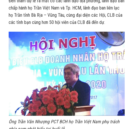
Đến tham dự lễ ra mắt có các lãnh đạo địa phương, lãnh đạo ban
chấp hành họ Trần Việt Nam và Tp. HCM, lãnh đạo ban liên lạc
họ Trần tỉnh Bà Rịa – Vũng Tàu, cùng đại diện các Hội, CLB của
các tỉnh bạn cùng hơn 50 hội viên của CLB đã đến dự.
Ông Trần Văn Nhượng PCT BCH họ Trần Việt Nam phụ trách
phía nam phát biểu tại buổi lễ