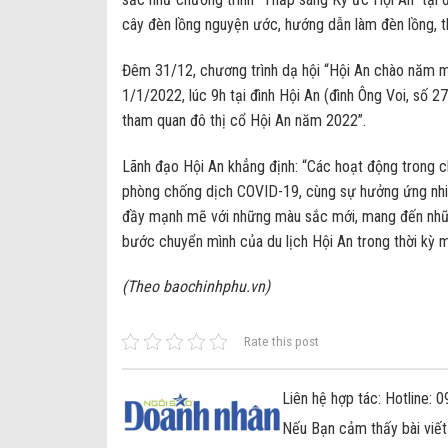
cây đèn lồng nguyện ước, hướng dẫn làm đèn lồng, th
Đêm 31/12, chương trình dạ hội “Hội An chào năm
1/1/2022, lúc 9h tại đình Hội An (đình Ông Voi, số 
tham quan đô thị cổ Hội An năm 2022”.
Lãnh đạo Hội An khẳng định: “Các hoạt động trong c
phòng chống dịch COVID-19, cùng sự hưởng ứng nhiệt
đầy mạnh mẽ với những màu sắc mới, mang đến những
bước chuyển mình của du lịch Hội An trong thời kỳ m
(Theo baochinhphu.vn)
Rate this post
Liên hệ hợp tác: Hotline:
Nếu Bạn cảm thấy bài viết