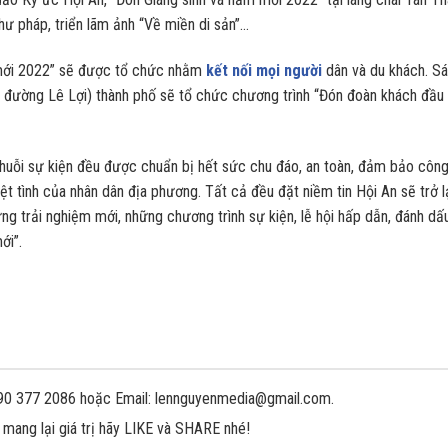
ư pháp, triển lãm ảnh “Về miền di sản”…
 mới 2022” sẽ được tổ chức nhằm
kết nối mọi người
dân và du khách. S
27 đường Lê Lợi) thành phố sẽ tổ chức chương trình “Đón đoàn khách đầu 
huỗi sự kiện đều được chuẩn bị hết sức chu đáo, an toàn, đảm bảo công
 tình của nhân dân địa phương. Tất cả đều đặt niềm tin Hội An sẽ trở l
 trải nghiệm mới, những chương trình sự kiện, lễ hội hấp dẫn, đánh dấ
ới”.
 090 377 2086 hoặc Email: lennguyenmedia@gmail.com.
 mang lại giá trị hãy LIKE và SHARE nhé!