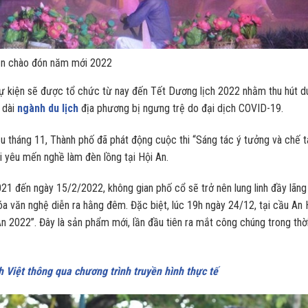
dẫn chào đón năm mới 2022
sự kiện sẽ được tổ chức từ nay đến Tết Dương lịch 2022 nhằm thu hút d
n dài
ngành du lịch
địa phương bị ngưng trệ do đại dịch COVID-19.
ầu tháng 11, Thành phố đã phát động cuộc thi “Sáng tác ý tưởng và chế 
i yêu mến nghề làm đèn lồng tại Hội An.
21 đến ngày 15/2/2022, không gian phố cổ sẽ trở nên lung linh đầy lãng
a văn nghệ diễn ra hằng đêm. Đặc biệt, lúc 19h ngày 24/12, tại cầu An 
An 2022”. Đây là sản phẩm mới, lần đầu tiên ra mắt công chúng trong thờ
h Việt thông qua chương trình truyền hình thực tế