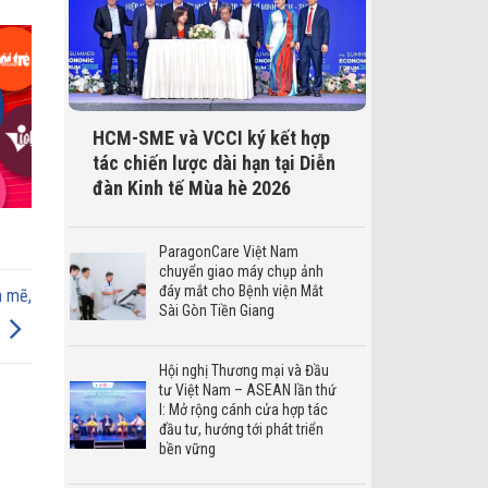
HCM-SME và VCCI ký kết hợp
tác chiến lược dài hạn tại Diễn
đàn Kinh tế Mùa hè 2026
ParagonCare Việt Nam
chuyển giao máy chụp ảnh
đáy mắt cho Bệnh viện Mắt
h mẽ,
Sài Gòn Tiền Giang
Hội nghị Thương mại và Đầu
tư Việt Nam – ASEAN lần thứ
I: Mở rộng cánh cửa hợp tác
đầu tư, hướng tới phát triển
bền vững