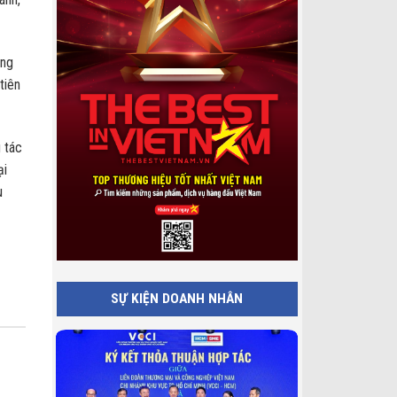
áng
tiên
 tác
ại
u
SỰ KIỆN DOANH NHÂN