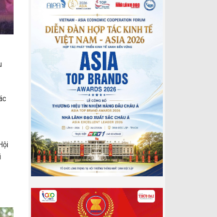
u
tác
Hội
i