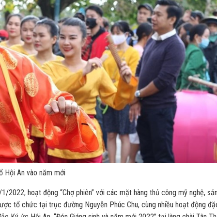
cổ Hội An vào năm mới
/1/2022, hoạt động “Chợ phiên” với các mặt hàng thủ công mỹ nghệ, sả
ợc tổ chức tại trục đường Nguyễn Phúc Chu, cùng nhiều hoạt động đặ
ảo Ký ức Hội An, “Đón Giáng sinh và năm mới 2022” tại làng chài Tân Th