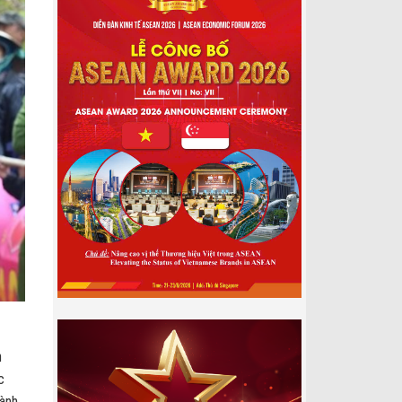
n
c
ành,