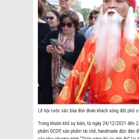
Lễ hội rước sắc bùa đón đoàn khách xông đất phổ 
Trong khuôn khổ sự kiện, từ ngày 24/12/2021 đến 2
phẩm OCOP, sản phẩm tái chế, handmade độc đáo đư
sắc như chương trình “Thắp sáng Ký ức Hội An” tại đ