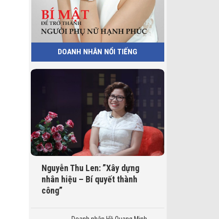
DOANH NHÂN NỔI TIẾNG
Nguyễn Thu Len: ”Xây dựng
nhân hiệu – Bí quyết thành
công”
Doanh nhân Hồ Quang Minh