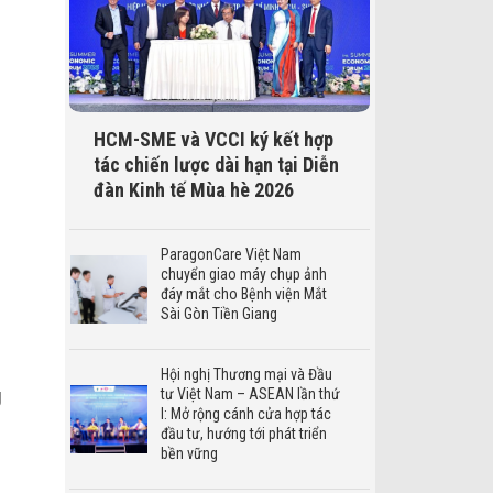
HCM-SME và VCCI ký kết hợp
tác chiến lược dài hạn tại Diễn
đàn Kinh tế Mùa hè 2026
ParagonCare Việt Nam
chuyển giao máy chụp ảnh
đáy mắt cho Bệnh viện Mắt
Sài Gòn Tiền Giang
Hội nghị Thương mại và Đầu
g
tư Việt Nam – ASEAN lần thứ
I: Mở rộng cánh cửa hợp tác
đầu tư, hướng tới phát triển
bền vững