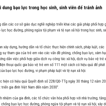
 dung bạo lực trong học sinh, sinh viên để tránh ảnh
 dẫn các cơ sở giáo dục nghề nghiệp triển khai các giải pháp phối hợp 
o lực học đường, phòng ngừa tội phạm và tệ nạn xã hội trong học sinh, si
uan xây dựng, hướng dẫn và tổ chức thực hiện chính sách, pháp luật, các
g sự tham gia của trẻ em vào các vấn đề phòng, chống bạo lực, xâm hại,
ướng dẫn việc phối hợp giữa dịch vụ công tác xã hội, dịch vụ bảo vệ trẻ
điện thoại quốc gia bảo vệ trẻ em số 111 một cách có hiệu quả để phát 
 của bạo lực học đường, vi phạm pháp luật và tệ nạn xã hội.
thực hiện có hiệu quả Quyết định số 228/QĐ-TTg ngày 30 tháng 12 năm 2
 triển gia đình Việt Nam đến năm 2030”.
ch nhiệm của gia đình, các tổ chức văn hóa phối hợp với nhà trường; tăng
g chống bạo lực học đường, phòng ngừa tội phạm và tệ nạn xã hội; xây 