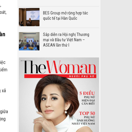
,
oát,
BES Group mở rộng hợp tác
quốc tế tại Hàn Quốc
oàn
Sắp diễn ra Hội nghị Thương
mại và Đầu tư Việt Nam –
ASEAN lần thứ I
iệc
 kiểm
g xã
 giữa
động