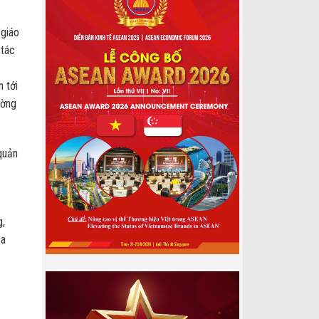
 giáo
 tác
n tới
ường
quản
g,
ịa