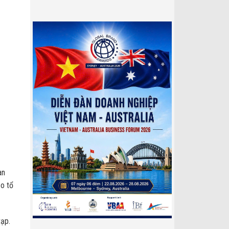
àn
ạo tổ
tạp.