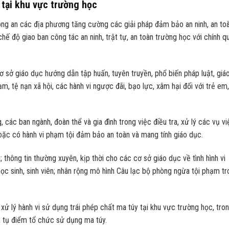
i tại khu vực trường học
ng an các địa phương tăng cường các giải pháp đảm bảo an ninh, an toà
chế độ giao ban công tác an ninh, trật tự, an toàn trường học với chính q
ơ sở giáo dục hướng dẫn tập huấn, tuyên truyền, phổ biến pháp luật, giá
m, tệ nạn xã hội, các hành vi ngược đãi, bạo lực, xâm hại đối với trẻ em
 các ban ngành, đoàn thể và gia đình trong việc điều tra, xử lý các vụ vi
 hoặc có hành vi phạm tội đảm bảo an toàn và mang tính giáo dục.
; thông tin thường xuyên, kịp thời cho các cơ sở giáo dục về tình hình vi
học sinh, sinh viên; nhân rộng mô hình Câu lạc bộ phòng ngừa tội phạm t
, xử lý hành vi sử dụng trái phép chất ma túy tại khu vực trường học, tro
m, tụ điểm tổ chức sử dụng ma túy.