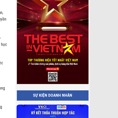
n,
uyền
o
, học
ệc
rong
SỰ KIỆN DOANH NHÂN
ng