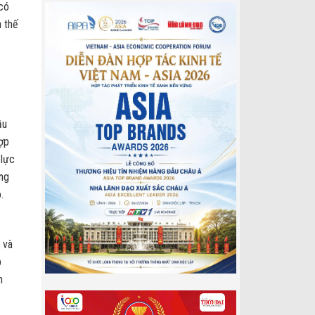
 có
a thế
ầu
hợp
 lực
ng
.
 và
p
h