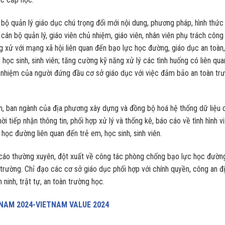
 bộ quản lý giáo dục chú trọng đổi mới nội dung, phương pháp, hình thức
án bộ quản lý, giáo viên chủ nhiệm, giáo viên, nhân viên phụ trách công
ng xử với mạng xã hội liên quan đến bạo lực học đường, giáo dục an toàn,
học sinh, sinh viên; tăng cường kỹ năng xử lý các tình huống có liên qua
h nhiệm của người đứng đầu cơ sở giáo dục với việc đảm bảo an toàn tr
n, ban ngành của địa phương xây dựng và đồng bộ hoá hệ thống dữ liệu 
hời tiếp nhận thông tin, phối hợp xử lý và thống kê, báo cáo về tình hình vi
 học đường liên quan đến trẻ em, học sinh, sinh viên.
 cáo thường xuyên, đột xuất về công tác phòng chống bạo lực học đườn
trường. Chỉ đạo các cơ sở giáo dục phối hợp với chính quyền, công an đ
ninh, trật tự, an toàn trường học.
 NAM 2024-VIETNAM VALUE 2024