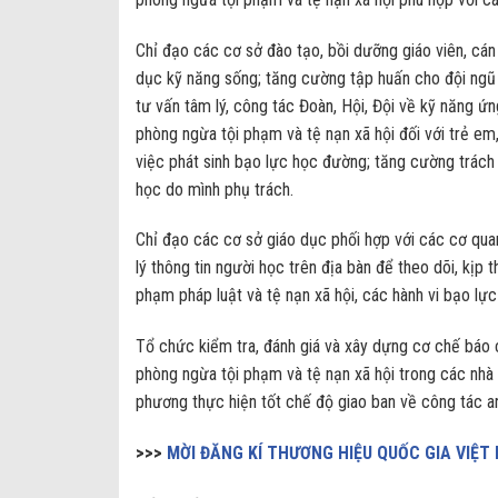
Chỉ đạo các cơ sở đào tạo, bồi dưỡng giáo viên, cán
dục kỹ năng sống; tăng cường tập huấn cho đội ngũ c
tư vấn tâm lý, công tác Đoàn, Hội, Đội về kỹ năng ứ
phòng ngừa tội phạm và tệ nạn xã hội đối với trẻ em, 
việc phát sinh bạo lực học đường; tăng cường trác
học do mình phụ trách.
Chỉ đạo các cơ sở giáo dục phối hợp với các cơ qua
lý thông tin người học trên địa bàn để theo dõi, kịp t
phạm pháp luật và tệ nạn xã hội, các hành vi bạo lực
Tổ chức kiểm tra, đánh giá và xây dựng cơ chế báo
phòng ngừa tội phạm và tệ nạn xã hội trong các nhà 
phương thực hiện tốt chế độ giao ban về công tác an 
>>>
MỜI ĐĂNG KÍ THƯƠNG HIỆU QUỐC GIA VIỆT