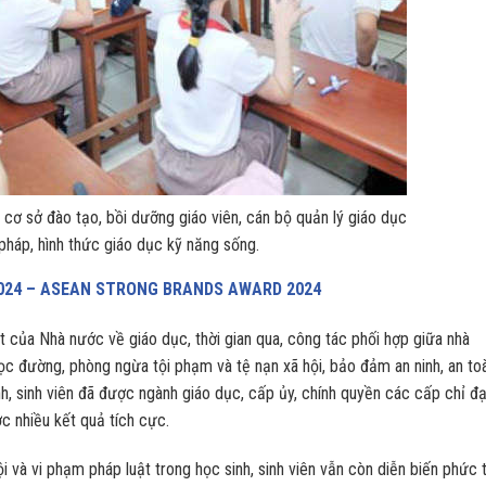
cơ sở đào tạo, bồi dưỡng giáo viên, cán bộ quản lý giáo dục
pháp, hình thức giáo dục kỹ năng sống.
024 – ASEAN STRONG BRANDS AWARD 2024
 của Nhà nước về giáo dục, thời gian qua, công tác phối hợp giữa nhà
học đường, phòng ngừa tội phạm và tệ nạn xã hội, bảo đảm an ninh, an to
h, sinh viên đã được ngành giáo dục, cấp ủy, chính quyền các cấp chỉ đ
ợc nhiều kết quả tích cực.
ội và vi phạm pháp luật trong học sinh, sinh viên vẫn còn diễn biến phức 