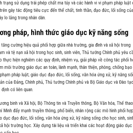
h trạng sử dụng trái phép chất ma túy và các hành vi vi phạm pháp luật
rên gây tác động tiêu cực đến thể chất, tinh thần, đạo đức, lối sống củ
y lo lắng trong nhân dân.
ương pháp, hình thức giáo dục kỹ năng sống
tăng cường hiệu quả phối hợp giữa nhà trường, gia đình và xã hội trong
 và tệ nạn xã hội trong học sinh, sinh viên, Thủ tướng Chính phủ yêu c
ạo thực hiện nghiêm các quy định, nhiệm vụ, giải pháp về công tác phối 
ảm môi trường giáo dục an toàn, lành mạnh, thân thiện, phòng, chống bạo
hạm pháp luật; giáo dục đạo đức, lối sống; văn hóa ứng xử, kỹ năng số
 bản của Đảng, Chính phủ, Thủ tướng Chính phủ và Bộ Giáo dục và Đào tạo
định có liên quan.
ơng binh và Xã hội, Bộ Thông tin và Truyền thông, Bộ Văn hóa, Thể thao
í Minh đẩy mạnh truyền thông, phổ biến, nhân rộng các mô hình phối hợ
iáo dục đạo đức, lối sống, văn hóa ứng xử, kỹ năng sống cho học sinh, sin
xã hội trường học. Xây dựng tài liệu và triển khai các hoạt động giáo dục
ác cấp học.