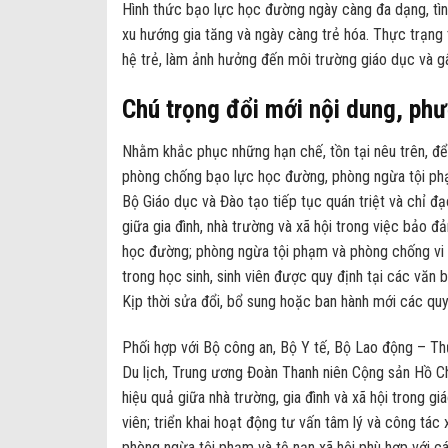
Hình thức bạo lực học đường ngày càng đa dạng, tìn
xu hướng gia tăng và ngày càng trẻ hóa. Thực trạng t
hệ trẻ, làm ảnh hưởng đến môi trường giáo dục và gâ
Chú trọng đổi mới nội dung, ph
Nhằm khắc phục những hạn chế, tồn tại nêu trên, để 
phòng chống bạo lực học đường, phòng ngừa tội phạm
Bộ Giáo dục và Đào tạo tiếp tục quán triệt và chỉ đ
giữa gia đình, nhà trường và xã hội trong việc bảo đ
học đường; phòng ngừa tội phạm và phòng chống vi p
trong học sinh, sinh viên được quy định tại các văn
Kịp thời sửa đổi, bổ sung hoặc ban hành mới các quy 
Phối hợp với Bộ công an, Bộ Y tế, Bộ Lao động – Thư
Du lịch, Trung ương Đoàn Thanh niên Cộng sản Hồ Ch
hiệu quả giữa nhà trường, gia đình và xã hội trong g
viên; triển khai hoạt động tư vấn tâm lý và công tác 
phòng ngừa tội phạm và tệ nạn xã hội phù hợp với c