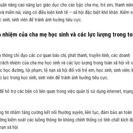
 huấn nâng cao năng lực giáo dục cho các bậc cha mẹ, trẻ em, thanh niên
và miền núi, vùng có điều kiện kinh tế – xã hội đặc biệt khó khăn. Kiểm s
 sinh, sinh viên để tránh ảnh hưởng tiêu cực.
h nhiệm của cha mẹ học sinh và các lực lượng trong t
thông chỉ đạo các cơ quan báo chí, phát thanh, truyền hình, các doanh
trách nhiệm của cha mẹ học sinh và các lực lượng trong toàn xã hội về v
học đường, tội phạm, tệ nạn xã hội đối với trẻ em, học sinh, sinh viên;
 lực trong học sinh, sinh viên để tránh ảnh hưởng tiêu cực.
ể hỗ trợ các bên có liên quan trong việc quản lý sử dụng internet, mạn
ng tin nhằm tăng cường kết nối thường xuyên, liên tục, đảm bảo an toàn
ường kiểm soát các luồng thông tin không chính thống có tính chất kích 
nạn xã hội.