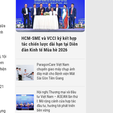
giữa
nh
HCM-SME và VCCI ký kết hợp
tác chiến lược dài hạn tại Diễn
đàn Kinh tế Mùa hè 2026
 tội
 em
ParagonCare Việt Nam
hiện
chuyển giao máy chụp ảnh
đáy mắt cho Bệnh viện Mắt
Sài Gòn Tiền Giang
021
Hội nghị Thương mại và Đầu
tư Việt Nam – ASEAN lần thứ
I: Mở rộng cánh cửa hợp tác
đầu tư, hướng tới phát triển
bền vững
dựng