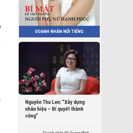
ử
DOANH NHÂN NỔI TIẾNG
ộ
c
Nguyễn Thu Len: ”Xây dựng
nhân hiệu – Bí quyết thành
công”
Doanh nhân Hồ Quang Minh