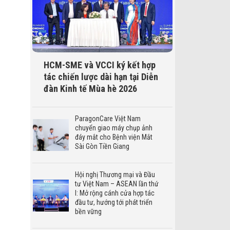
HCM-SME và VCCI ký kết hợp
tác chiến lược dài hạn tại Diễn
đàn Kinh tế Mùa hè 2026
ParagonCare Việt Nam
chuyển giao máy chụp ảnh
đáy mắt cho Bệnh viện Mắt
Sài Gòn Tiền Giang
Hội nghị Thương mại và Đầu
tư Việt Nam – ASEAN lần thứ
I: Mở rộng cánh cửa hợp tác
đầu tư, hướng tới phát triển
bền vững