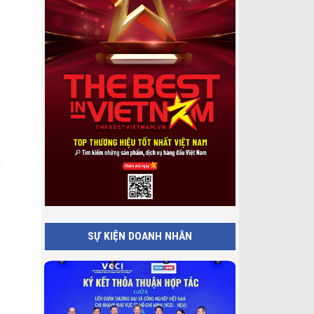
c
SỰ KIỆN DOANH NHÂN