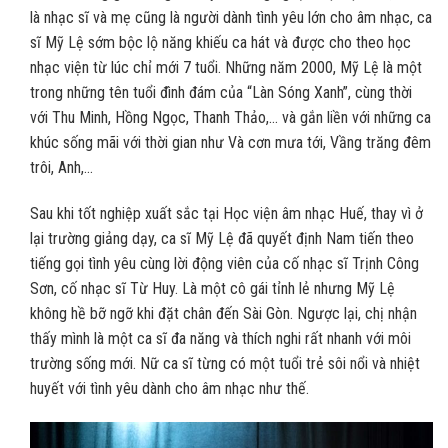
là nhạc sĩ và mẹ cũng là người dành tình yêu lớn cho âm nhạc, ca
sĩ Mỹ Lệ sớm bộc lộ năng khiếu ca hát và được cho theo học
nhạc viện từ lúc chỉ mới 7 tuổi. Những năm 2000, Mỹ Lệ là một
trong những tên tuổi đình đám của “Làn Sóng Xanh”, cùng thời
với Thu Minh, Hồng Ngọc, Thanh Thảo,… và gắn liền với những ca
khúc sống mãi với thời gian như Và cơn mưa tới, Vầng trăng đêm
trôi, Anh,…
Sau khi tốt nghiệp xuất sắc tại Học viện âm nhạc Huế, thay vì ở
lại trường giảng dạy, ca sĩ Mỹ Lệ đã quyết định Nam tiến theo
tiếng gọi tình yêu cùng lời động viên của cố nhạc sĩ Trịnh Công
Sơn, cố nhạc sĩ Từ Huy. Là một cô gái tỉnh lẻ nhưng Mỹ Lệ
không hề bỡ ngỡ khi đặt chân đến Sài Gòn. Ngược lại, chị nhận
thấy mình là một ca sĩ đa năng và thích nghi rất nhanh với môi
trường sống mới. Nữ ca sĩ từng có một tuổi trẻ sôi nổi và nhiệt
huyết với tình yêu dành cho âm nhạc như thế.