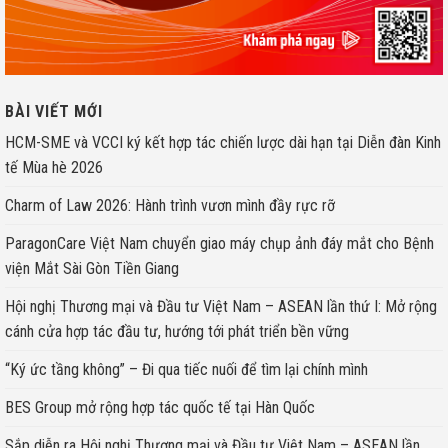
BÀI VIẾT MỚI
HCM-SME và VCCI ký kết hợp tác chiến lược dài hạn tại Diễn đàn Kinh
tế Mùa hè 2026
Charm of Law 2026: Hành trình vươn mình đầy rực rỡ
ParagonCare Việt Nam chuyển giao máy chụp ảnh đáy mắt cho Bệnh
viện Mắt Sài Gòn Tiền Giang
Hội nghị Thương mại và Đầu tư Việt Nam – ASEAN lần thứ I: Mở rộng
cánh cửa hợp tác đầu tư, hướng tới phát triển bền vững
“Ký ức tầng không” – Đi qua tiếc nuối để tìm lại chính mình
BES Group mở rộng hợp tác quốc tế tại Hàn Quốc
Sắp diễn ra Hội nghị Thương mại và Đầu tư Việt Nam – ASEAN lần