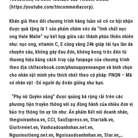
(https://youtube.com/tincommediacorp).
Khán giả theo dõi chương trình hàng tuần sẽ có cơ hội nhận
được quà tặng là 1 sản phẩm chăm sóc da “tinh chất nọc
ong Hale Malie” sự kết hợp giữa các thành phần thiên nhiên
như: nọc ong, vitamin C, E cùng vàng 24k giúp tái tạo làn da
chuyên sâu, không gây đau đớn, không bong tróc đến từ
thương hiệu bằng cách truy cập fanpage của chương trình
theo địa chỉfacebook.com/phunuquyennangvn và bình chọn
cho nhân vật mình yêu thích nhất theo cú pháp: PNQN – Mã
số nhân vật -Số người dự đoán giống như bạn.
“Phụ nữ Quyền năng” được quảng bá rộng rãi trên các
phương tiện truyền thông với sự đồng hành của nhiều đơn vị
bảo trợ thông tin uy tín như: Ấn phẩm Kết nối doanh nhân,
thegioivanhoa.vn, CCI, SaoExpress.vn, Startalk.vn,
Gioitreviet.vn, Vanhoadoanhnhan.net.vn,
Nguoinoitieng.net.vn, Ngoisaodoanhnhan.vn, Star.vn,…