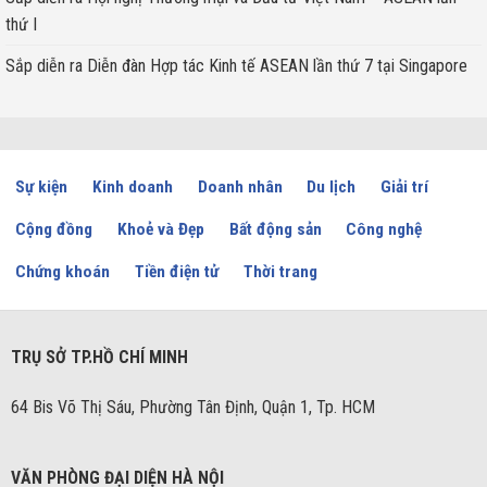
thứ I
Sắp diễn ra Diễn đàn Hợp tác Kinh tế ASEAN lần thứ 7 tại Singapore
Sự kiện
Kinh doanh
Doanh nhân
Du lịch
Giải trí
Cộng đồng
Khoẻ và Đẹp
Bất động sản
Công nghệ
Chứng khoán
Tiền điện tử
Thời trang
TRỤ SỞ TP.HỒ CHÍ MINH
64 Bis Võ Thị Sáu, Phường Tân Định, Quận 1, Tp. HCM
VĂN PHÒNG ĐẠI DIỆN HÀ NỘI