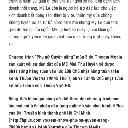
chính là niềm vui giản dị của chị. Ra ngoài xã hội, bên cạnh kinh
doanh thời trang, Mỹ Lệ còn là người hỗ trợ đắc lực cho việc
kinh doanh bất động sản, thiết bị y tế, thẩm mỹ của chồng.
Không tuyên bố sẽ từ bỏ niềm đam mê nhưng Mỹ Lệ cần thời
gian để tìm lại lửa nghề. Mỹ Lệ hứa sẽ quay lại với khán giả,
những người yêu mến giọng hát của mình trong một ngày không
xa.
Chương trình “Phụ nữ Quyền năng” mùa 3 do Tincom Media
sản xuất với sự dẫn dắt của MC Mai Thu Huyền sẽ được
phát sóng hàng tuần vào lúc 20h Chủ nhật hàng tuần trên
kênh Thuần Việt và 19h45 Thứ 7, 6h và 13h45 Chủ nhật tuần
kế tiếp trên kênh Thuần Việt HD.
Đồng thời khán giả cũng có thể theo dõi chương trình mọi
lúc mọi nơi trên nhiều nền tảng online khác như: kênh HPlus
của Đài Truyền hình thành phố Hồ Chí Minh
(http://hplus.com.vn/xem-show-phu-nu-quyen-nang-
78808.html) và kênh Youtube của Tincom Media