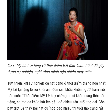
Ca sĩ Mỹ Lệ trải lòng về thời điểm bắt đầu “nam tiến” để gây
dựng sự nghiệp, nghĩ rằng mình gặp nhiều may mắn
Tuy nhiên, khi sự nghiệp ca hát đang ở thời điểm thăng hoa nhất,
Mỹ Lệ lại lặng lẽ rời khỏi ánh đèn sân khấu khiến người hâm mộ
tiếc nuối. “Thời điểm Mỹ Lệ hay những ca sĩ khác cùng thời nổi
tiếng, những ca khúc hát lên đều có chiều sâu, tuổi thọ dài. Còn
bây giờ, Lệ thấy bài hát dù ‘hot’ bao nhiêu thì tuổi thọ cũng rất