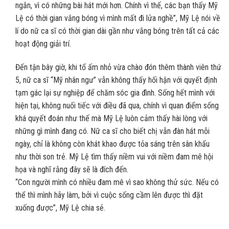
ngắn, vì có những bài hát mới hơn. Chính vì thế, các bạn thấy Mỹ
Lệ có thời gian vắng bóng vì mình mất đi lửa nghề”, Mỹ Lệ nói về
lí do nữ ca sĩ có thời gian dài gần như vắng bóng trên tất cả các
hoạt động giải trí.
Đến tận bây giờ, khi tổ ấm nhỏ vừa chào đón thêm thành viên thứ
5, nữ ca sĩ “Mỹ nhân ngư” vẫn không thấy hối hận với quyết định
tạm gác lại sự nghiệp để chăm sóc gia đình. Sống hết mình với
hiện tại, không nuối tiếc với điều đã qua, chính vì quan điểm sống
khá quyết đoán như thế mà Mỹ Lệ luôn cảm thấy hài lòng với
những gì mình đang có. Nữ ca sĩ cho biết chị vẫn đàn hát mỗi
ngày, chỉ là không còn khát khao được tỏa sáng trên sân khấu
như thời son trẻ. Mỹ Lệ tìm thấy niềm vui với niềm đam mê hội
họa và nghĩ rằng đây sẽ là đích đến.
“Con người mình có nhiều đam mê vì sao không thử sức. Nếu có
thể thì mình hãy làm, bởi vì cuộc sống cầm lên được thì đặt
xuống được”, Mỹ Lệ chia sẻ.