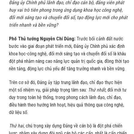
Đảng ủy Chính phủ lãnh đạo, chỉ đạo cán bộ, đảng viên phát
huy vai trò tiên phong trong ứng dụng khoa học công nghệ,
đổi mới sáng tạo và chuyển đổi số, tạo động lực mới cho phát
triển nhanh và bền vững?
Phó Thủ tướng Nguyễn Chí Dũng:
Trước bối cảnh đất nước
bước vào giai đoạn phát triển mới, Đảng ủy Chính phủ xác định
khoa học-công nghệ, đổi mới sáng tạo và chuyển đổi số là khâu
đột phá nhằm nâng cao năng lực quản trị quốc gia, đồng thời tạo
nền tảng, động lực chủ yếu để tăng trưởng nhanh và bền vững.
Trên cơ sở đó, Đảng ủy tập trung lãnh đạo, chỉ đạo thực hiện
một số nhiệm vụ, giải pháp trọng tâm sau:
Thứ nhất,
đổi mới tư
duy trong toàn hệ thống, trong phong cách lãnh đạo, chỉ đạo,
điều hành theo hướng linh hoạt, hiệu quả thông qua công nghệ,
dữ liệu số.
Thứ hai,
chú trọng xây dựng Đảng về cán bộ là đột phá chiến
lược, nhằm xây dựng đội ngũ cán bộ các cấp, nhất là cấp chiến