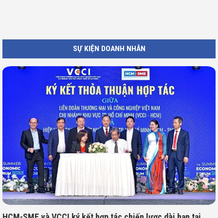
SỰ KIỆN DOANH NHÂN
HCM-SME và VCCI ký kết hợp tác chiến lược dài hạn tại