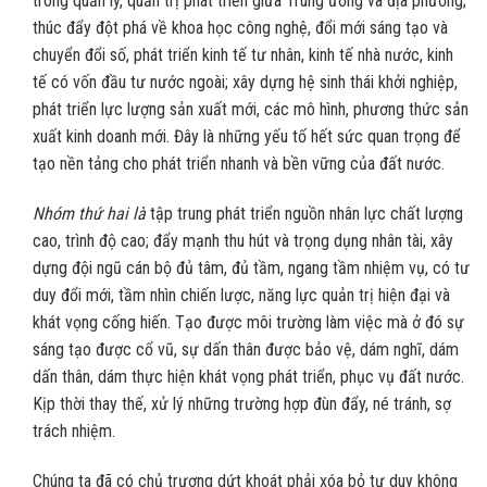
trong quản lý, quản trị phát triển giữa Trung ương và địa phương;
thúc đẩy đột phá về khoa học công nghệ, đổi mới sáng tạo và
chuyển đổi số, phát triển kinh tế tư nhân, kinh tế nhà nước, kinh
tế có vốn đầu tư nước ngoài; xây dựng hệ sinh thái khởi nghiệp,
phát triển lực lượng sản xuất mới, các mô hình, phương thức sản
xuất kinh doanh mới. Đây là những yếu tố hết sức quan trọng để
tạo nền tảng cho phát triển nhanh và bền vững của đất nước.
Nhóm thứ hai là
tập trung phát triển nguồn nhân lực chất lượng
cao, trình độ cao; đẩy mạnh thu hút và trọng dụng nhân tài, xây
dựng đội ngũ cán bộ đủ tâm, đủ tầm, ngang tầm nhiệm vụ, có tư
duy đổi mới, tầm nhìn chiến lược, năng lực quản trị hiện đại và
khát vọng cống hiến. Tạo được môi trường làm việc mà ở đó sự
sáng tạo được cổ vũ, sự dấn thân được bảo vệ, dám nghĩ, dám
dấn thân, dám thực hiện khát vọng phát triển, phục vụ đất nước.
Kịp thời thay thế, xử lý những trường hợp đùn đẩy, né tránh, sợ
trách nhiệm.
Chúng ta đã có chủ trương dứt khoát phải xóa bỏ tư duy không