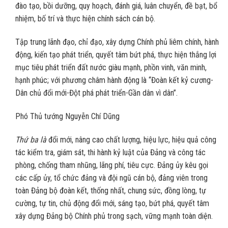
đào tạo, bồi dưỡng, quy hoạch, đánh giá, luân chuyển, đề bạt, bổ
nhiệm, bố trí và thực hiện chính sách cán bộ.
Tập trung lãnh đạo, chỉ đạo, xây dựng Chính phủ liêm chính, hành
động, kiến tạo phát triển, quyết tâm bứt phá, thực hiện thắng lợi
mục tiêu phát triển đất nước giàu mạnh, phồn vinh, văn minh,
hạnh phúc; với phương châm hành động là “Đoàn kết kỷ cương-
Dân chủ đổi mới-Đột phá phát triển-Gần dân vì dân”.
Phó Thủ tướng Nguyễn Chí Dũng
Thứ ba là
đổi mới, nâng cao chất lượng, hiệu lực, hiệu quả công
tác kiểm tra, giám sát, thi hành kỷ luật của Đảng và công tác
phòng, chống tham nhũng, lãng phí, tiêu cực. Đảng ủy kêu gọi
các cấp ủy, tổ chức đảng và đội ngũ cán bộ, đảng viên trong
toàn Đảng bộ đoàn kết, thống nhất, chung sức, đồng lòng, tự
cường, tự tin, chủ động đổi mới, sáng tạo, bứt phá, quyết tâm
xây dựng Đảng bộ Chính phủ trong sạch, vững mạnh toàn diện.