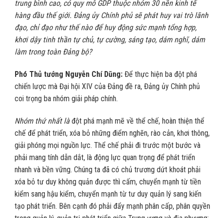
trung bình cao, có quy mô GDP thuộc nhóm 30 nền kinh tế
hàng đầu thế giới. Đảng ủy Chính phủ sẽ phát huy vai trò lãnh
đạo, chỉ đạo như thế nào để huy động sức mạnh tổng hợp,
khơi dậy tinh thần tự chủ, tự cường, sáng tạo, dám nghĩ, dám
làm trong toàn Đảng bộ?
Phó Thủ tướng Nguyễn Chí Dũng:
Để thực hiện ba đột phá
chiến lược mà Đại hội XIV của Đảng đề ra, Đảng ủy Chính phủ
coi trọng ba nhóm giải pháp chính.
Nhóm thứ nhất là
đột phá mạnh mẽ về thể chế, hoàn thiện thể
chế để phát triển, xóa bỏ những điểm nghẽn, rào cản, khơi thông,
giải phóng mọi nguồn lực. Thể chế phải đi trước một bước và
phải mang tính dẫn dắt, là động lực quan trọng để phát triển
nhanh và bền vững. Chúng ta đã có chủ trương dứt khoát phải
xóa bỏ tư duy không quản được thì cấm, chuyển mạnh từ tiền
kiểm sang hậu kiểm, chuyển mạnh từ tư duy quản lý sang kiến
tạo phát triển. Bên cạnh đó phải đẩy mạnh phân cấp, phân quyền