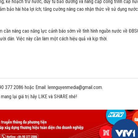
ng; kế hoạch trữ nước, duy tu bảo dưỡng và nâng cấp công trình cấp nư
 đảm bảo hài hòa lợi ích; tăng cường nâng cao nhận thức về sử dụng nước
m cần nâng cao năng lực cảnh báo sớm về tình hình nguồn nước về ĐB
ười dân. Việc này cần làm một cách hiệu quả và kịp thời.
 090 377 2086 hoặc Email: lennguyenmedia@gmail.com.
 mang lại giá trị hãy LIKE và SHARE nhé!