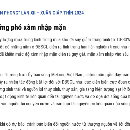
 PHONG” LẦN XII – XUÂN GIÁP THÌN 2024
 ứng phó xâm nhập mặn
 lượng mưa trung bình trong mùa khô đã suy giảm trung bình từ 10-30%
ệt có những năm ở ĐBSCL diễn ra tình trạng hạn hán nghiêm trọng như
 đã khiến mức độ xâm nhập mặn diễn ra gay gắt, mặn xâm nhập vào sâu
 Thường trực Ủy ban sông Mekong Việt Nam, những năm gần đây, các
ây ra nhiều tác động bất lợi đối với ĐBSCL như: các diễn biến cực đoan 
 sinh thái và nguồn lợi thủy sinh, thủy sản; gia tăng hiện tượng sạt lở l
oạt động kinh tế liên quan đến tài nguyên nước và đe dọa đời sống của 
c vào nguồn tài nguyên nước và các loại tài nguyên có liên quan của sông
hi có dự báo, cảnh báo biến đổi nguồn nước từ thượng nguồn về tới đồ