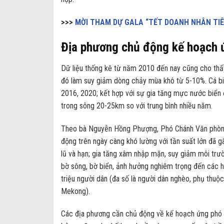
>>>
MỜI THAM DỰ GALA “TẾT DOANH NHÂN TIÊN
Địa phương chủ động kế hoạch
Dữ liệu thống kê từ năm 2010 đến nay cũng cho thấy
đó làm suy giảm dòng chảy mùa khô từ 5-10%. Cá bi
2016, 2020; kết hợp với sự gia tăng mực nước biển
trong sông 20-25km so với trung bình nhiều năm.
Theo bà Nguyễn Hồng Phượng, Phó Chánh Văn phòng
động trên ngày càng khó lường với tần suất lớn đã g
lũ và hạn; gia tăng xâm nhập mặn, suy giảm môi trường
bờ sông, bờ biển, ảnh hưởng nghiêm trọng đến các h
triệu người dân (đa số là người dân nghèo, phụ thuộ
Mekong).
Các địa phương cần chủ động về kế hoạch ứng phó k