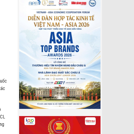
Quốc
xác
ô
SCL
ợng