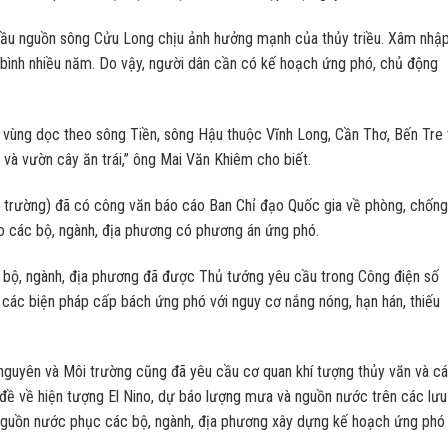
ầu nguồn sông Cửu Long chịu ảnh hưởng mạnh của thủy triều. Xâm nhậ
bình nhiều năm. Do vậy, người dân cần có kế hoạch ứng phó, chủ động
vùng dọc theo sông Tiền, sông Hậu thuộc Vĩnh Long, Cần Thơ, Bến Tre 
 và vườn cây ăn trái,” ông Mai Văn Khiêm cho biết.
 trường) đã có công văn báo cáo Ban Chỉ đạo Quốc gia về phòng, chống
cho các bộ, ngành, địa phương có phương án ứng phó.
c bộ, ngành, địa phương đã được Thủ tướng yêu cầu trong Công điện số
các biện pháp cấp bách ứng phó với nguy cơ nắng nóng, hạn hán, thiếu
nguyên và Môi trường cũng đã yêu cầu cơ quan khí tượng thủy văn và c
n đề về hiện tượng El Nino, dự báo lượng mưa và nguồn nước trên các lư
o nguồn nước phục các bộ, ngành, địa phương xây dựng kế hoạch ứng phó