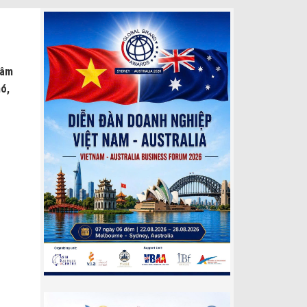
Xâm
ó,