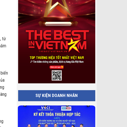
, từ
 năm
 biến
của
òng
hàng
SỰ KIỆN DOANH NHÂN
ng