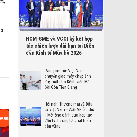
ớc,
SCL
HCM-SME và VCCI ký kết hợp
tác chiến lược dài hạn tại Diễn
đàn Kinh tế Mùa hè 2026
ParagonCare Việt Nam
chuyển giao máy chụp ảnh
đáy mắt cho Bệnh viện Mắt
Sài Gòn Tiền Giang
Hội nghị Thương mại và Đầu
tư Việt Nam – ASEAN lần thứ
I: Mở rộng cánh cửa hợp tác
đầu tư, hướng tới phát triển
bền vững