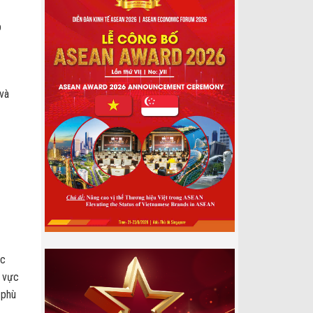
p
và
ác
u vực
 phù