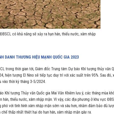
ĐBSCL có khả năng sẽ xảy ra hạn hán, thiếu nước, xâm nhập
NH DANH THƯƠNG HIỆU MẠNH QUỐC GIA 2023
CL trong thời gian tới, Giám đốc Trung tâm Dự báo Khí tượng thủy văn 
, hiện tượng El Nino sẽ tiếp tục duy trì với xác suất trên 95%. Sau đó, 
 vào thời kỳ tháng 3-5/2024.
o Khí tượng Thủy văn Quốc gia Mai Văn Khiêm lưu ý, các tháng mùa kh
 hán, thiếu nước, xâm nhập mặn. Vì vậy, các địa phương ở khu vực ĐB
ng phó với tình hình xâm nhập mặn sớm và sâu hơn, nhằm đảm bảo đủ lư
chế thấp nhất thiệt hại do hạn hán, xâm nhập mặn gây ra.