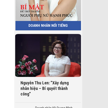
DOANH NHÂN NỔI TIẾNG
Nguyễn Thu Len: ”Xây dựng
nhân hiệu – Bí quyết thành
công”
Doanh nhân Hồ Quang Minh