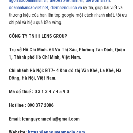
ngoisaodoanhnhan.vn
,
thebestvietnam.vn
,
thewoman.vn
,
doanhnhansaoviet.net
,
diemhendulich.vn
uy tín, giúp bài viết và
thương hiệu của bạn lên top google một cách nhanh nhất, tối ưu
chi phí và hiệu quả bền vững.
CÔNG TY TNHH LENS GROUP
Trụ sở Hồ Chí Minh: 64 Võ Thị Sáu, Phường Tân Định, Quận
1, Thành phố Hồ Chí Minh, Việt Nam.
Chi nhánh Hà Nội: BT7- 4 Khu đô thị Văn Khê, La Khê, Hà
Đông, Hà Nội, Việt Nam.
Mã số thuế : 0 3 1 3 4 7 4 5 9 0
Hotline : 090 377 2086
Email:
lennguyenmedia@gmail.com
Website:
https://lennguyenmedia.com