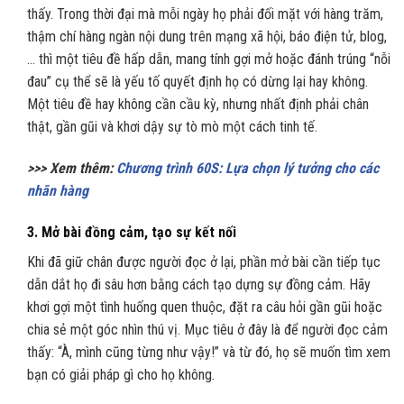
thấy. Trong thời đại mà mỗi ngày họ phải đối mặt với hàng trăm,
thậm chí hàng ngàn nội dung trên mạng xã hội, báo điện tử, blog,
… thì một tiêu đề hấp dẫn, mang tính gợi mở hoặc đánh trúng “nỗi
đau” cụ thể sẽ là yếu tố quyết định họ có dừng lại hay không.
Một tiêu đề hay không cần cầu kỳ, nhưng nhất định phải chân
thật, gần gũi và khơi dậy sự tò mò một cách tinh tế.
>>> Xem thêm:
Chương trình 60S: Lựa chọn lý tưởng cho các
nhãn hàng
3. Mở bài đồng cảm, tạo sự kết nối
Khi đã giữ chân được người đọc ở lại, phần mở bài cần tiếp tục
dẫn dắt họ đi sâu hơn bằng cách tạo dựng sự đồng cảm. Hãy
khơi gợi một tình huống quen thuộc, đặt ra câu hỏi gần gũi hoặc
chia sẻ một góc nhìn thú vị. Mục tiêu ở đây là để người đọc cảm
thấy: “À, mình cũng từng như vậy!” và từ đó, họ sẽ muốn tìm xem
bạn có giải pháp gì cho họ không.