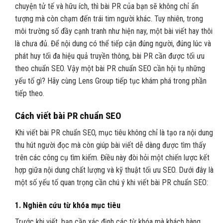
chuyện tử tế và hữu ích, thì bài PR của bạn sẽ không chỉ ấn
tượng mà còn chạm đến trái tim người khác. Tuy nhiên, trong
môi trường số đầy cạnh tranh như hiện nay, một bài viết hay thôi
là chưa đủ. Để nội dung có thể tiếp cận đúng người, đúng lúc và
phát huy tối đa hiệu quả truyền thông, bài PR cần được tối ưu
theo chuẩn SEO. Vậy một bài PR chuẩn SEO cần hội tụ những
yếu tố gì? Hãy cùng Lens Group tiếp tục khám phá trong phần
tiếp theo.
Cách viết bài PR chuẩn SEO
Khi viết bài PR chuẩn SEO, mục tiêu không chỉ là tạo ra nội dung
thu hút người đọc mà còn giúp bài viết dễ dàng được tìm thấy
trên các công cụ tìm kiếm. Điều này đòi hỏi một chiến lược kết
hợp giữa nội dung chất lượng và kỹ thuật tối ưu SEO. Dưới đây là
một số yếu tố quan trọng cần chú ý khi viết bài PR chuẩn SEO:
1.
Nghiên cứu từ khóa mục tiêu
Trước khi viết, bạn cần xác định các từ khóa mà khách hàng