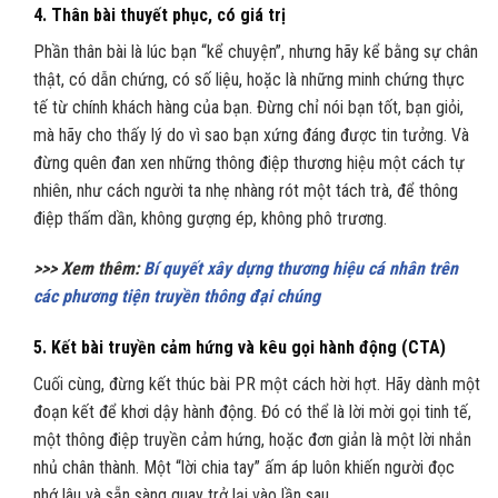
4. Thân bài thuyết phục, có giá trị
Phần thân bài là lúc bạn “kể chuyện”, nhưng hãy kể bằng sự chân
thật, có dẫn chứng, có số liệu, hoặc là những minh chứng thực
tế từ chính khách hàng của bạn. Đừng chỉ nói bạn tốt, bạn giỏi,
mà hãy cho thấy lý do vì sao bạn xứng đáng được tin tưởng. Và
đừng quên đan xen những thông điệp thương hiệu một cách tự
nhiên, như cách người ta nhẹ nhàng rót một tách trà, để thông
điệp thấm dần, không gượng ép, không phô trương.
>>> Xem thêm:
Bí quyết xây dựng thương hiệu cá nhân trên
các phương tiện truyền thông đại chúng
5. Kết bài truyền cảm hứng và kêu gọi hành động (CTA)
Cuối cùng, đừng kết thúc bài PR một cách hời hợt. Hãy dành một
đoạn kết để khơi dậy hành động. Đó có thể là lời mời gọi tinh tế,
một thông điệp truyền cảm hứng, hoặc đơn giản là một lời nhắn
nhủ chân thành. Một “lời chia tay” ấm áp luôn khiến người đọc
nhớ lâu và sẵn sàng quay trở lại vào lần sau.