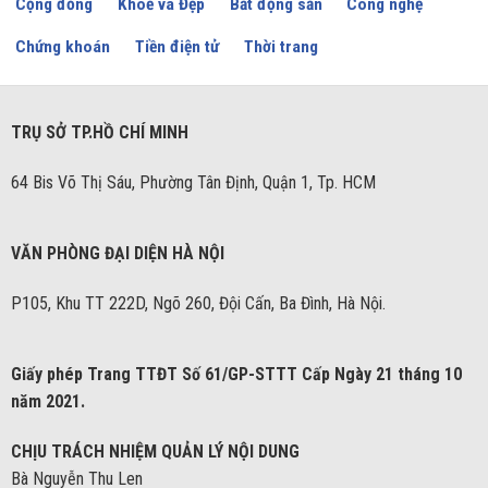
Cộng đồng
Khoẻ và Đẹp
Bất động sản
Công nghệ
Chứng khoán
Tiền điện tử
Thời trang
TRỤ SỞ TP.HỒ CHÍ MINH
64 Bis Võ Thị Sáu, Phường Tân Định, Quận 1, Tp. HCM
VĂN PHÒNG ĐẠI DIỆN HÀ NỘI
P105, Khu TT 222D, Ngõ 260, Đội Cấn, Ba Đình, Hà Nội.
Giấy phép Trang TTĐT Số 61/GP-STTT Cấp Ngày 21 tháng 10
năm 2021.
CHỊU TRÁCH NHIỆM QUẢN LÝ NỘI DUNG
Bà Nguyễn Thu Len