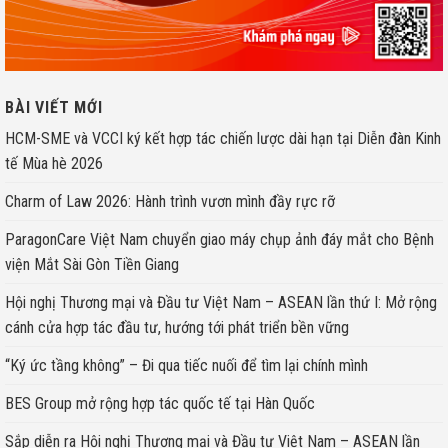
BÀI VIẾT MỚI
HCM-SME và VCCI ký kết hợp tác chiến lược dài hạn tại Diễn đàn Kinh
tế Mùa hè 2026
Charm of Law 2026: Hành trình vươn mình đầy rực rỡ
ParagonCare Việt Nam chuyển giao máy chụp ảnh đáy mắt cho Bệnh
viện Mắt Sài Gòn Tiền Giang
Hội nghị Thương mại và Đầu tư Việt Nam – ASEAN lần thứ I: Mở rộng
cánh cửa hợp tác đầu tư, hướng tới phát triển bền vững
“Ký ức tầng không” – Đi qua tiếc nuối để tìm lại chính mình
BES Group mở rộng hợp tác quốc tế tại Hàn Quốc
Sắp diễn ra Hội nghị Thương mại và Đầu tư Việt Nam – ASEAN lần