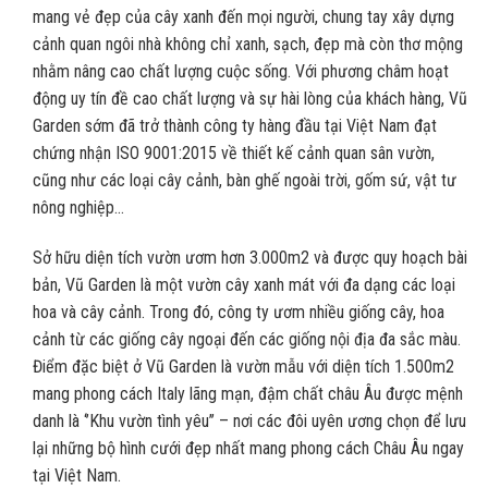
mang vẻ đẹp của cây xanh đến mọi người, chung tay xây dựng
cảnh quan ngôi nhà không chỉ xanh, sạch, đẹp mà còn thơ mộng
nhằm nâng cao chất lượng cuộc sống. Với phương châm hoạt
động uy tín đề cao chất lượng và sự hài lòng của khách hàng, Vũ
Garden sớm đã trở thành công ty hàng đầu tại Việt Nam đạt
chứng nhận ISO 9001:2015 về thiết kế cảnh quan sân vườn,
cũng như các loại cây cảnh, bàn ghế ngoài trời, gốm sứ, vật tư
nông nghiệp…
Sở hữu diện tích vườn ươm hơn 3.000m2 và được quy hoạch bài
bản, Vũ Garden là một vườn cây xanh mát với đa dạng các loại
hoa và cây cảnh. Trong đó, công ty ươm nhiều giống cây, hoa
cảnh từ các giống cây ngoại đến các giống nội địa đa sắc màu.
Điểm đặc biệt ở Vũ Garden là vườn mẫu với diện tích 1.500m2
mang phong cách Italy lãng mạn, đậm chất châu Âu được mệnh
danh là ‘’Khu vườn tình yêu’’ – nơi các đôi uyên ương chọn để lưu
lại những bộ hình cưới đẹp nhất mang phong cách Châu Âu ngay
tại Việt Nam.