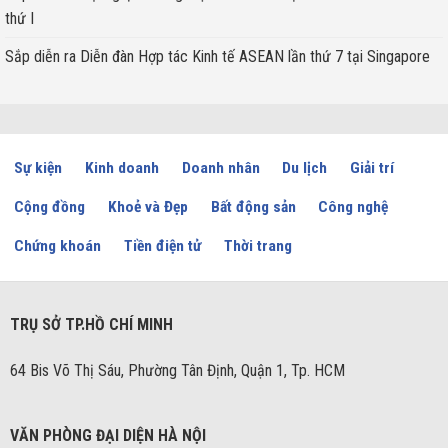
thứ I
Sắp diễn ra Diễn đàn Hợp tác Kinh tế ASEAN lần thứ 7 tại Singapore
Sự kiện
Kinh doanh
Doanh nhân
Du lịch
Giải trí
Cộng đồng
Khoẻ và Đẹp
Bất động sản
Công nghệ
Chứng khoán
Tiền điện tử
Thời trang
TRỤ SỞ TP.HỒ CHÍ MINH
64 Bis Võ Thị Sáu, Phường Tân Định, Quận 1, Tp. HCM
VĂN PHÒNG ĐẠI DIỆN HÀ NỘI