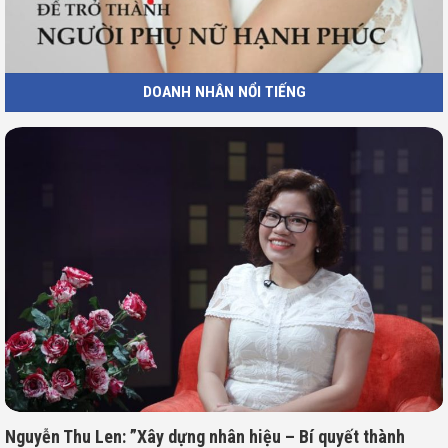
DOANH NHÂN NỔI TIẾNG
Nguyễn Thu Len: ”Xây dựng nhân hiệu – Bí quyết thành