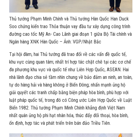
Thủ tướng Phạm Minh Chính và Thủ tướng Hàn Quốc Han Duck
Soo chứng kiến trao Thỏa thuận vay đầu tư xây dựng công trình
đường cao tốc Mỹ An- Cao Lãnh giai đoạn 1 giữa Bộ Tài chính và
Ngân hàng XNK Hàn Quốc – Ảnh: VGP/Nhật Bắc
Tại hội đàm, hai Thủ tướng đã trao đổi về các vấn đề quốc tế,
khu vực cùng quan tâm; nhất trí hợp tác chặt chẽ tại các cơ chế
đa phương khu vực và quốc tế như Liên Hợp Quốc, ASEAN. Hai
nhà lãnh đạo chia sẻ tầm nhìn chung về bảo đảm an ninh, an toàn,
tự do hàng hải và hàng không ở Biển Đông; nhấn mạnh ủng hộ
giải quyết các tranh chấp bằng biện pháp hòa bình, phù hợp với
luật pháp quốc tế, trong đó có Công ước Liên Hợp Quốc về Luật
Biển 1982. Thủ tướng Phạm Minh Chính khẳng định Việt Nam
nhất quán ủng hộ phi hạt nhân hóa, thúc đẩy đối thoại, hòa bình,
ổn định, hợp tác và phát triển trên bán đảo Triều Tiên.