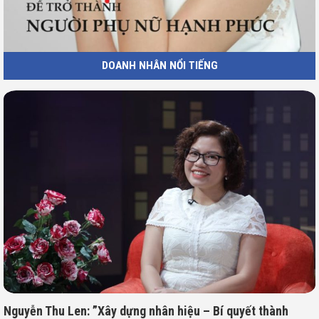
DOANH NHÂN NỔI TIẾNG
Nguyễn Thu Len: ”Xây dựng nhân hiệu – Bí quyết thành