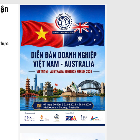
uận
thực