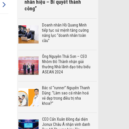
nhân hiệu – Bí quyết thành
công”
Doanh nhân Hồ Quang Minh
tiếp tục sứ mệnh tăng cường
năng lực “doanh nhân toàn
cầu”
Ông Nguyễn Thái Sơn – CEO
Nhôm Đô Thành nhận giải
thưởng Nhà lãnh đạo tiêu biểu
ASEAN 2024
Bác sĩ “runner” Nguyễn Thanh
Dũng: “Làm sao cá nhân hoá
vẻ đẹp trong điều trị nha
khoa?”
CEO Cấn Xuân Đồng đại diện
Jonux Châu Á nhận vinh danh