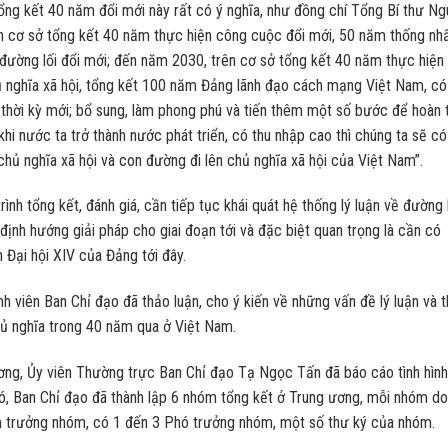
tổng kết 40 năm đổi mới này rất có ý nghĩa, như đồng chí Tổng Bí thư N
n cơ sở tổng kết 40 năm thực hiện công cuộc đổi mới, 50 năm thống nh
 đường lối đổi mới; đến năm 2030, trên cơ sở tổng kết 40 năm thực hiện
ủ nghĩa xã hội, tổng kết 100 năm Đảng lãnh đạo cách mạng Việt Nam, có
 thời kỳ mới; bổ sung, làm phong phú và tiến thêm một số bước để hoàn 
i nước ta trở thành nước phát triển, có thu nhập cao thì chúng ta sẽ c
 chủ nghĩa xã hội và con đường đi lên chủ nghĩa xã hội của Việt Nam”.
ình tổng kết, đánh giá, cần tiếp tục khái quát hệ thống lý luận về đường 
định hướng giải pháp cho giai đoạn tới và đặc biệt quan trọng là cần có
 Đại hội XIV của Đảng tới đây.
ành viên Ban Chỉ đạo đã thảo luận, cho ý kiến về những vấn đề lý luận và 
hủ nghĩa trong 40 năm qua ở Việt Nam.
ơng, Ủy viên Thường trực Ban Chỉ đạo Tạ Ngọc Tấn đã báo cáo tình hình
đó, Ban Chỉ đạo đã thành lập 6 nhóm tổng kết ở Trung ương, mỗi nhóm do
àm trưởng nhóm, có 1 đến 3 Phó trưởng nhóm, một số thư ký của nhóm.