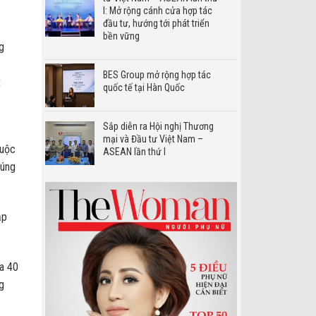
I: Mở rộng cánh cửa hợp tác
đầu tư, hướng tới phát triển
bền vững
g
BES Group mở rộng hợp tác
t
quốc tế tại Hàn Quốc
Sắp diễn ra Hội nghị Thương
mại và Đầu tư Việt Nam –
cuộc
ASEAN lần thứ I
đúng
ập
ua 40
g