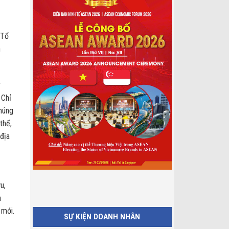
 Tổ
h
y
 Chỉ
chúng
thế,
 địa
u,
n
 mới.
SỰ KIỆN DOANH NHÂN