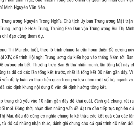
hí Minh Nguyễn Văn Nên.
 Trung ương Nguyễn Trọng Nghĩa, Chủ tịch Ủy ban Trung ương Mặt trận
Trung ương Lê Hoài Trung, Trưởng Ban Dân vận Trung ương Bùi Thị Min
n chỉ đạo cùng tham dự.
ơng Thị Mai cho biết, theo lộ trình chúng ta cần hoàn thiện Đề cương nà
 hội XIV, để trình Hội nghị Trung ương dự kiến họp vào tháng Năm tới. Ban
 Đề cương chi tiết. Thường trực Ban Bí thư nhấn mạnh, lần tổng kết này 
húng ta đã có các lần tổng kết trước, nhất là tổng kết 30 năm gần đây. Vì 
ố vấn đề lý luận và thực tiễn quan trọng và lựa chọn một số bộ, ngành và
 đã xác định khung nội dung 8 vấn đề định hướng tổng kết.
ập trung chủ yếu vào 10 năm gần đây để khái quát, đánh giá chung, rút ra
ổi mới. Đồng thời, nhận diện những vấn đề đặt ra cần tiếp tục nghiên cứ
 Thị Mai, điều đó cũng có nghĩa chúng ta kế thừa các kết quả của các lầ
, từ đó có những nhận thức, đánh giá chung cho cả quá trình 40 năm đổi