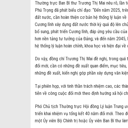
Thường trực Ban Bí thư Trương Thị Mai nêu rõ, lần 
Phú Trọng đã phát biểu chỉ đạo: “Đến năm 2025, trê
đất nước, cần hoàn thiện cơ bản hệ thống lý luận về
Cương lĩnh xây dựng đất nước thời kỳ quá độ lên ch
bổ sung, phát triển Cương lĩnh, đáp ứng yêu cầu của
hơn nền tảng tư tưởng của Đảng; và đến năm 2045, kh
hệ thống lý luận hoàn chỉnh, khoa học và hiện đại về
Do vậy, đồng chí Trương Thị Mai đề nghị, trong quá tr
đổi mới; cần có những đề xuất quan điểm, mục tiêu, 
những đề xuất, kiến nghị góp phần xây dựng văn kiện
Tại phiên họp, với tinh thần trách nhiệm cao, các th
tiễn về công cuộc đổi mới theo định hướng xã hội c
Phó Chủ tịch Thường trực Hội đồng Lý luận Trung ư
triển khai nhiệm vụ tổng kết 40 năm đổi mới. Theo 
một Ủy viên Bộ Chính trị hoặc Ủy viên Ban Bí thư l