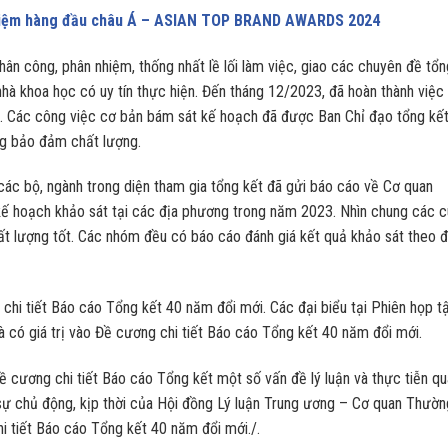
nhiệm hàng đầu châu Á – ASIAN TOP BRAND AWARDS 2024
hân công, phân nhiệm, thống nhất lề lối làm việc, giao các chuyên đề tổn
nhà khoa học có uy tín thực hiện. Đến tháng 12/2023, đã hoàn thành việc
. Các công việc cơ bản bám sát kế hoạch đã được Ban Chỉ đạo tổng kế
ng bảo đảm chất lượng.
các bộ, ngành trong diện tham gia tổng kết đã gửi báo cáo về Cơ quan
ế hoạch khảo sát tại các địa phương trong năm 2023. Nhìn chung các 
hất lượng tốt. Các nhóm đều có báo cáo đánh giá kết quả khảo sát theo 
chi tiết Báo cáo Tổng kết 40 năm đổi mới. Các đại biểu tại Phiên họp t
và có giá trị vào Đề cương chi tiết Báo cáo Tổng kết 40 năm đổi mới.
ề cương chi tiết Báo cáo Tổng kết một số vấn đề lý luận và thực tiễn q
ự chủ động, kịp thời của Hội đồng Lý luận Trung ương – Cơ quan Thườn
 tiết Báo cáo Tổng kết 40 năm đổi mới./.