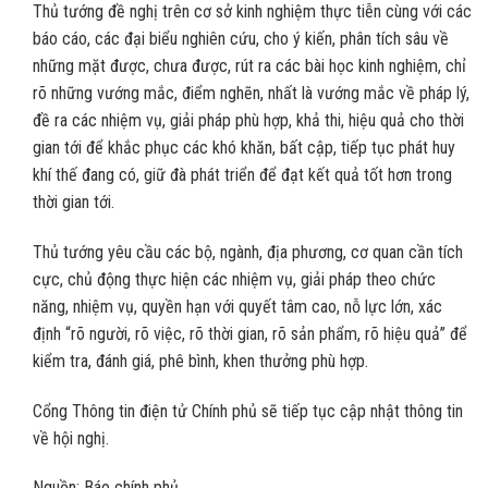
Thủ tướng đề nghị trên cơ sở kinh nghiệm thực tiễn cùng với các
báo cáo, các đại biểu nghiên cứu, cho ý kiến, phân tích sâu về
những mặt được, chưa được, rút ra các bài học kinh nghiệm, chỉ
rõ những vướng mắc, điểm nghẽn, nhất là vướng mắc về pháp lý,
đề ra các nhiệm vụ, giải pháp phù hợp, khả thi, hiệu quả cho thời
gian tới để khắc phục các khó khăn, bất cập, tiếp tục phát huy
khí thế đang có, giữ đà phát triển để đạt kết quả tốt hơn trong
thời gian tới.
Thủ tướng yêu cầu các bộ, ngành, địa phương, cơ quan cần tích
cực, chủ động thực hiện các nhiệm vụ, giải pháp theo chức
năng, nhiệm vụ, quyền hạn với quyết tâm cao, nỗ lực lớn, xác
định “rõ người, rõ việc, rõ thời gian, rõ sản phẩm, rõ hiệu quả” để
kiểm tra, đánh giá, phê bình, khen thưởng phù hợp.
Cổng Thông tin điện tử Chính phủ sẽ tiếp tục cập nhật thông tin
về hội nghị.
Nguồn: Báo chính phủ