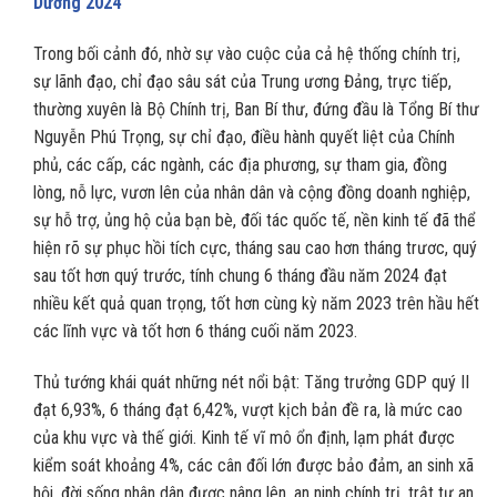
Dương 2024
Trong bối cảnh đó, nhờ sự vào cuộc của cả hệ thống chính trị,
sự lãnh đạo, chỉ đạo sâu sát của Trung ương Đảng, trực tiếp,
thường xuyên là Bộ Chính trị, Ban Bí thư, đứng đầu là Tổng Bí thư
Nguyễn Phú Trọng, sự chỉ đạo, điều hành quyết liệt của Chính
phủ, các cấp, các ngành, các địa phương, sự tham gia, đồng
lòng, nỗ lực, vươn lên của nhân dân và cộng đồng doanh nghiệp,
sự hỗ trợ, ủng hộ của bạn bè, đối tác quốc tế, nền kinh tế đã thể
hiện rõ sự phục hồi tích cực, tháng sau cao hơn tháng trươc, quý
sau tốt hơn quý trước, tính chung 6 tháng đầu năm 2024 đạt
nhiều kết quả quan trọng, tốt hơn cùng kỳ năm 2023 trên hầu hết
các lĩnh vực và tốt hơn 6 tháng cuối năm 2023.
Thủ tướng khái quát những nét nổi bật: Tăng trưởng GDP quý II
đạt 6,93%, 6 tháng đạt 6,42%, vượt kịch bản đề ra, là mức cao
của khu vực và thế giới. Kinh tế vĩ mô ổn định, lạm phát được
kiểm soát khoảng 4%, các cân đối lớn được bảo đảm, an sinh xã
hội, đời sống nhân dân được nâng lên, an ninh chính trị, trật tự an