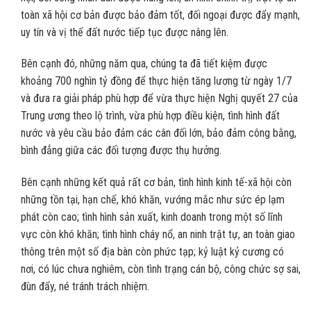
toàn xã hội cơ bản được bảo đảm tốt, đối ngoại được đẩy mạnh,
uy tín và vị thế đất nước tiếp tục được nâng lên.
Bên cạnh đó, những năm qua, chúng ta đã tiết kiệm được
khoảng 700 nghìn tỷ đồng để thực hiện tăng lương từ ngày 1/7
và đưa ra giải pháp phù hợp để vừa thực hiện Nghị quyết 27 của
Trung ương theo lộ trình, vừa phù hợp điều kiện, tình hình đất
nước và yêu cầu bảo đảm các cân đối lớn, bảo đảm công bằng,
bình đẳng giữa các đối tượng được thụ hưởng.
Bên cạnh những kết quả rất cơ bản, tình hình kinh tế-xã hội còn
những tồn tại, hạn chế, khó khăn, vướng mắc như sức ép lạm
phát còn cao; tình hình sản xuất, kinh doanh trong một số lĩnh
vực còn khó khăn; tình hình cháy nổ, an ninh trật tự, an toàn giao
thông trên một số địa bàn còn phức tạp; kỷ luật kỷ cương có
nơi, có lúc chưa nghiêm, còn tình trạng cán bộ, công chức sợ sai,
đùn đẩy, né tránh trách nhiệm.