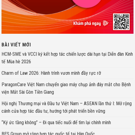
BÀI VIẾT MỚI
HCM-SME và VCCI ký kết hợp tác chiến lược dài hạn tại Diễn đàn Kinh
tế Mùa hè 2026
Charm of Law 2026: Hành trình vươn mình đầy rực rỡ
ParagonCare Việt Nam chuyển giao máy chụp ảnh đáy mắt cho Bệnh
viện Mắt Sài Gòn Tiền Giang
Hội nghị Thương mại và Đầu tư Việt Nam – ASEAN lần thứ I: Mở rộng
cánh cửa hợp tác đầu tư, hướng tới phát triển bền vững
“Ký ức tầng không” – Đi qua tiếc nuối để tìm lại chính mình
BES Group mở rộng hợp tác quốc tế tại Hàn Quốc