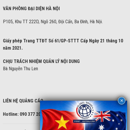
VĂN PHÒNG ĐẠI DIỆN HÀ NỘI
P105, Khu TT 222D, Ngõ 260, Đội Cấn, Ba Đình, Hà Nội.
Giấy phép Trang TTĐT Số 61/GP-STTT Cấp Ngày 21 tháng 10
năm 2021.
CHỊU TRÁCH NHIỆM QUẢN LÝ NỘI DUNG
Bà Nguyễn Thu Len
LIÊN HỆ QUẢNG CÁO
Hotline: 090 377 2086