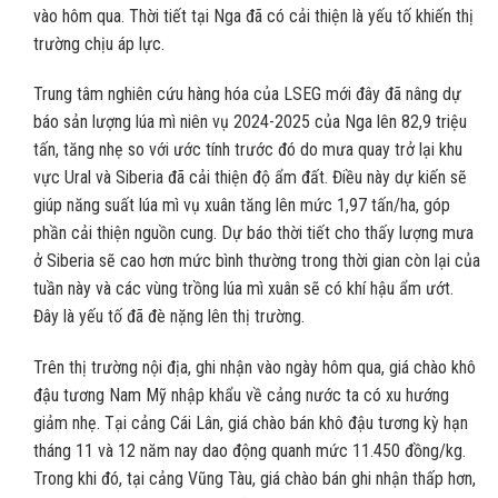
vào hôm qua. Thời tiết tại Nga đã có cải thiện là yếu tố khiến thị
trường chịu áp lực.
Trung tâm nghiên cứu hàng hóa của LSEG mới đây đã nâng dự
báo sản lượng lúa mì niên vụ 2024-2025 của Nga lên 82,9 triệu
tấn, tăng nhẹ so với ước tính trước đó do mưa quay trở lại khu
vực Ural và Siberia đã cải thiện độ ẩm đất. Điều này dự kiến sẽ
giúp năng suất lúa mì vụ xuân tăng lên mức 1,97 tấn/ha, góp
phần cải thiện nguồn cung. Dự báo thời tiết cho thấy lượng mưa
ở Siberia sẽ cao hơn mức bình thường trong thời gian còn lại của
tuần này và các vùng trồng lúa mì xuân sẽ có khí hậu ẩm ướt.
Đây là yếu tố đã đè nặng lên thị trường.
Trên thị trường nội địa, ghi nhận vào ngày hôm qua, giá chào khô
đậu tương Nam Mỹ nhập khẩu về cảng nước ta có xu hướng
giảm nhẹ. Tại cảng Cái Lân, giá chào bán khô đậu tương kỳ hạn
tháng 11 và 12 năm nay dao động quanh mức 11.450 đồng/kg.
Trong khi đó, tại cảng Vũng Tàu, giá chào bán ghi nhận thấp hơn,