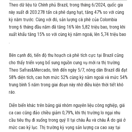
Theo dữ liệu từ Chính phủ Brazil, trong tháng 6/2024, quốc gia
này xuất đi 203.278 tấn cà phê dạng hạt, tăng 47% so với cùng
kỳ năm trước. Cùng với đó, sản lượng cà phê của Colombia
trong 6 tháng đầu năm đã tăng 16% lên 5,82 triệu bao, trong khi
xuất khẩu tăng 15% so với cùng kỳ năm ngoái, lên 5,74 triệu bao
.
Bên cạnh đó, tiến độ thu hoạch cà phê tích cực tại Brazil cũng
cho thấy triển vọng bổ sung nguồn cung vụ mới ra thị trường.
Theo Safras&Mercado, tính đến ngày 5/7, nông dân Brazil đã đạt
58% diện tích, cao hơn mức 52% cùng kỳ năm ngoái và mức 54%
trung bình 5 năm trong giai đoạn này nhờ điều kiện thời tiết khô
ráo.
Diễn biến khác trên bảng giá nhóm nguyên liệu công nghiệp, giá
ca cao cũng đảo chiều giảm 0,79%, khi thị trường lo ngại nhu
cầu tiêu thụ đi xuống trong quý II tại châu Âu và châu Á do giá ở
mức cao kỷ lục. Thị trường kỳ vọng sản lượng ca cao xay tại