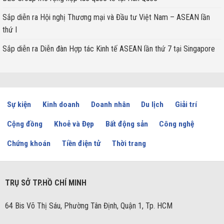
Sắp diễn ra Hội nghị Thương mại và Đầu tư Việt Nam – ASEAN lần
thứ I
Sắp diễn ra Diễn đàn Hợp tác Kinh tế ASEAN lần thứ 7 tại Singapore
Sự kiện
Kinh doanh
Doanh nhân
Du lịch
Giải trí
Cộng đồng
Khoẻ và Đẹp
Bất động sản
Công nghệ
Chứng khoán
Tiền điện tử
Thời trang
TRỤ SỞ TP.HỒ CHÍ MINH
64 Bis Võ Thị Sáu, Phường Tân Định, Quận 1, Tp. HCM