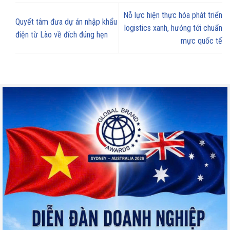
Nỗ lực hiện thực hóa phát triển
Quyết tâm đưa dự án nhập khẩu
logistics xanh, hướng tới chuẩn
điện từ Lào về đích đúng hẹn
mực quốc tế