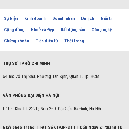
Sự kiện
Kinh doanh
Doanh nhân
Du lịch
Giải trí
Cộng đồng
Khoẻ và Đẹp
Bất động sản
Công nghệ
Chứng khoán
Tiền điện tử
Thời trang
TRỤ SỞ TP.HỒ CHÍ MINH
64 Bis Võ Thị Sáu, Phường Tân Định, Quận 1, Tp. HCM
VĂN PHÒNG ĐẠI DIỆN HÀ NỘI
P105, Khu TT 222D, Ngõ 260, Đội Cấn, Ba Đình, Hà Nội.
Giấy phép Trang TTĐT Số 61/GP-STTT Cấp Ngày 21 tháng 10