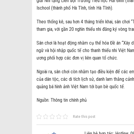
giải Nhì tặng Liên đội Trường Tiểu học Hải Đình (th
Ischool (thành phố Hà Tĩnh, tỉnh Hà Tĩnh).
Theo thống kê, sau hơn 4 tháng triển khai, sân chơi
tham gia, với gần 20 nghìn thiếu nhi đăng ký vòng tra
Sân chơi là hoạt động nhằm cụ thể hóa Đề án “Xây d
ngữ và hội nhập quốc tế cho thanh thiếu nhi Việt N
ương phối hợp các đơn vị liên quan tổ chức.
Ngoài ra, sân chơi còn nhằm tạo điều kiện để các em
của dân tộc, các di tích lịch sử, danh lam thắng cả
quảng bá hình ảnh Việt Nam tới bạn bè quốc tế.
Nguồn: Thông tin chính phủ
Rate this post
Liên hệ hợp tác: Hotline: