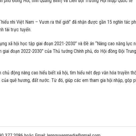
ành phố Đồng Hới, tỉnh Quảng Bình) và Liên đội Trường Hội nhập Quốc tế
 “Thiếu nhi Việt Nam – Vươn ra thế giới” đã nhận được gần 15 nghìn tác 
nh tài trực tuyến.
ựng xã hội học tập giai đoạn 2021-2030” và Đề án “Nâng cao năng lực n
am giai đoạn 2022-2030” của Thủ tướng Chính phủ, do Hội đồng Đội Trun
 chủ động nâng cao hiểu biết xã hội, tìm hiểu nét đẹp văn hóa truyền th
nh của quê hương, đất nước. Từ đó, giúp các em tham gia hội nhập, góp 
 090 377 2086 hoặc Email: lennguyenmedia@gmail.com.