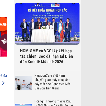
HCM-SME và VCCI ký kết hợp
tác chiến lược dài hạn tại Diễn
đàn Kinh tế Mùa hè 2026
và đa
ParagonCare Việt Nam
chuyển giao máy chụp ảnh
đáy mắt cho Bệnh viện Mắt
Sài Gòn Tiền Giang
Hội nghị Thương mại và Đầu
tư Việt Nam – ASEAN lần thứ