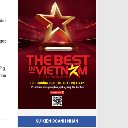
phẩm
goại
g
ống
phần
SỰ KIỆN DOANH NHÂN