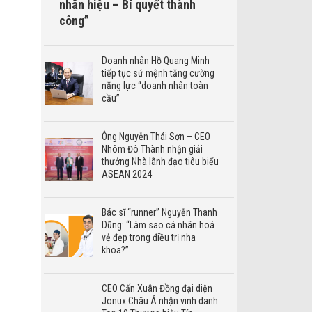
nhân hiệu – Bí quyết thành
công”
Doanh nhân Hồ Quang Minh
tiếp tục sứ mệnh tăng cường
năng lực “doanh nhân toàn
cầu”
Ông Nguyễn Thái Sơn – CEO
Nhôm Đô Thành nhận giải
thưởng Nhà lãnh đạo tiêu biểu
ASEAN 2024
Bác sĩ “runner” Nguyễn Thanh
Dũng: “Làm sao cá nhân hoá
vẻ đẹp trong điều trị nha
khoa?”
CEO Cấn Xuân Đồng đại diện
Jonux Châu Á nhận vinh danh