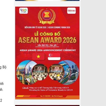
ng Bộ
inh
nh.
 2