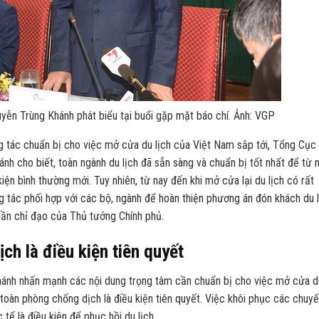
ễn Trùng Khánh phát biểu tại buổi gặp mặt báo chí. Ảnh: VGP
g tác chuẩn bị cho việc mở cửa du lịch của Việt Nam sắp tới, Tổng Cục
h cho biết, toàn ngành du lịch đã sẵn sàng và chuẩn bị tốt nhất để từ 
iện bình thường mới. Tuy nhiên, từ nay đến khi mở cửa lại du lịch có rất
ng tác phối hợp với các bộ, ngành để hoàn thiện phương án đón khách du 
thần chỉ đạo của Thủ tướng Chính phủ.
h là điều kiện tiên quyết
ánh nhấn mạnh các nội dung trọng tâm cần chuẩn bị cho việc mở cửa d
 toàn phòng chống dịch là điều kiện tiên quyết. Việc khôi phục các chuy
ế là điều kiện để phục hồi du lịch.