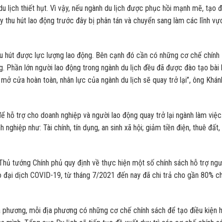
 lịch thiết hụt. Vì vậy, nếu ngành du lịch được phục hồi mạnh mẽ, tạo 
y thu hút lao động trước đây bị phân tán và chuyển sang làm các lĩnh vự
 thu hút được lực lượng lao động. Bên cạnh đó cần có những cơ chế chính
g. Phần lớn người lao động trong ngành du lịch đều đã được đào tạo bài 
ợc mở cửa hoàn toàn, nhân lực của ngành du lịch sẽ quay trở lại”, ông Khán
 hỗ trợ cho doanh nghiệp và người lao động quay trở lại ngành làm việc
ghiệp như: Tài chính, tín dụng, an sinh xã hội; giảm tiền điện, thuê đất,
hủ tướng Chính phủ quy định về thực hiện một số chính sách hỗ trợ ngư
o đại dịch COVID-19, từ tháng 7/2021 đến nay đã chi trả cho gần 80% c
a phương, mỗi địa phương có những cơ chế chính sách để tạo điều kiện 