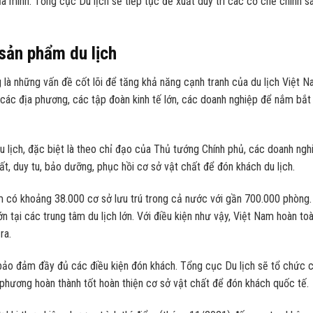
ủa mình. Tổng cục Du lịch sẽ tiếp tục đề xuất duy trì các cơ chế chính s
sản phẩm du lịch
là những vấn đề cốt lõi để tăng khả năng cạnh tranh của du lịch Việt N
 các địa phương, các tập đoàn kinh tế lớn, các doanh nghiệp để nắm bắt
du lịch, đặc biệt là theo chỉ đạo của Thủ tướng Chính phủ, các doanh ngh
ất, duy tu, bảo dưỡng, phục hồi cơ sở vật chất để đón khách du lịch.
m có khoảng 38.000 cơ sở lưu trú trong cả nước với gần 700.000 phòng.
 tại các trung tâm du lịch lớn. Với điều kiện như vậy, Việt Nam hoàn to
ra.
 bảo đảm đầy đủ các điều kiện đón khách. Tổng cục Du lịch sẽ tổ chức 
phương hoàn thành tốt hoàn thiện cơ sở vật chất để đón khách quốc tế.