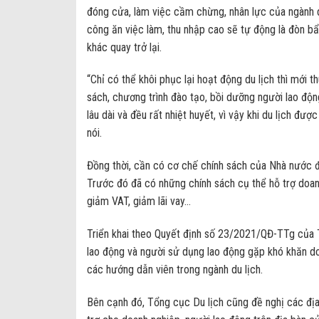
đóng cửa, làm việc cầm chừng, nhân lực của ngành du
công ăn việc làm, thu nhập cao sẽ tự động là đòn bẩ
khác quay trở lại.
“Chỉ có thể khôi phục lại hoạt động du lịch thì mới
sách, chương trình đào tạo, bồi dưỡng người lao độn
lâu dài và đều rất nhiệt huyết, vì vậy khi du lịch đư
nói.
Đồng thời, cần có cơ chế chính sách của Nhà nước để
Trước đó đã có những chính sách cụ thể hỗ trợ doanh n
giảm VAT, giảm lãi vay…
Triển khai theo Quyết định số 23/2021/QĐ-TTg của T
lao động và người sử dụng lao động gặp khó khăn d
các hướng dẫn viên trong ngành du lịch.
Bên cạnh đó, Tổng cục Du lịch cũng đề nghị các đị