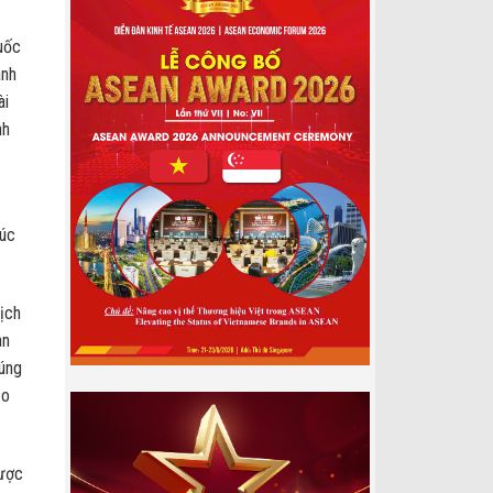
quốc
ãnh
ài
nh
xúc
ịch
an
húng
ảo
được