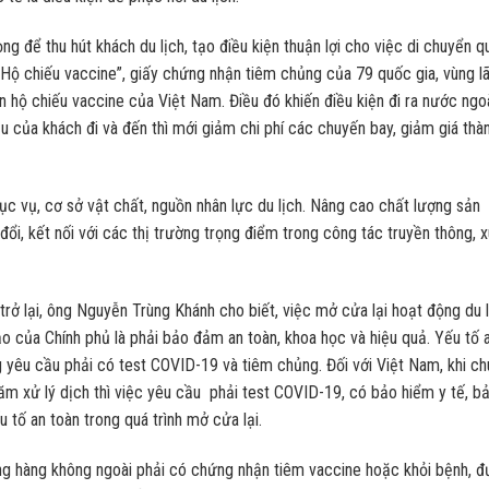
ng để thu hút khách du lịch, tạo điều kiện thuận lợi cho việc di chuyển 
“Hộ chiếu vaccine”, giấy chứng nhận tiêm chủng của 79 quốc gia, vùng l
n hộ chiếu vaccine của Việt Nam. Điều đó khiến điều kiện đi ra nước ngo
 của khách đi và đến thì mới giảm chi phí các chuyến bay, giảm giá thà
ục vụ, cơ sở vật chất, nguồn nhân lực du lịch. Nâng cao chất lượng sản
ổi, kết nối với các thị trường trọng điểm trong công tác truyền thông, 
ở lại, ông Nguyễn Trùng Khánh cho biết, việc mở cửa lại hoạt động du l
ạo của Chính phủ là phải bảo đảm an toàn, khoa học và hiệu quả. Yếu tố 
ng yêu cầu phải có test COVID-19 và tiêm chủng. Đối với Việt Nam, khi c
ăm xử lý dịch thì việc yêu cầu phải test COVID-19, có bảo hiểm y tế, b
 tố an toàn trong quá trình mở cửa lại.
g hàng không ngoài phải có chứng nhận tiêm vaccine hoặc khỏi bệnh, 