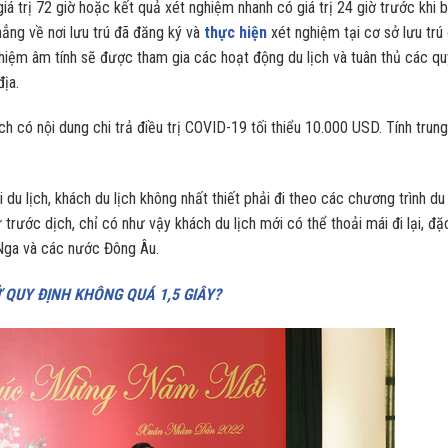
 trị 72 giờ hoặc kết quả xét nghiệm nhanh có giá trị 24 giờ trước khi 
ẳng về nơi lưu trú đã đăng ký và
thực hiện
xét nghiệm tại cơ sở lưu trú
ghiệm âm tính sẽ được tham gia các hoạt động du lịch và tuân thủ các qu
địa.
h có nội dung chi trả điều trị COVID-19 tối thiểu 10.000 USD. Tính trung
du lịch, khách du lịch không nhất thiết phải đi theo các chương trình du 
 trước dịch, chỉ có như vậy khách du lịch mới có thể thoải mái đi lại, đặ
ư Nga và các nước Đông Âu.
 QUY ĐỊNH KHÔNG QUÁ 1,5 GIÂY?