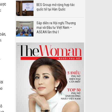
được
BES Group mở rộng hợp tác
quốc tế tại Hàn Quốc
c
Sắp diễn ra Hội nghị Thương
mại và Đầu tư Việt Nam –
ASEAN lần thứ I
bản,
h
.
ời
ho
hỗ