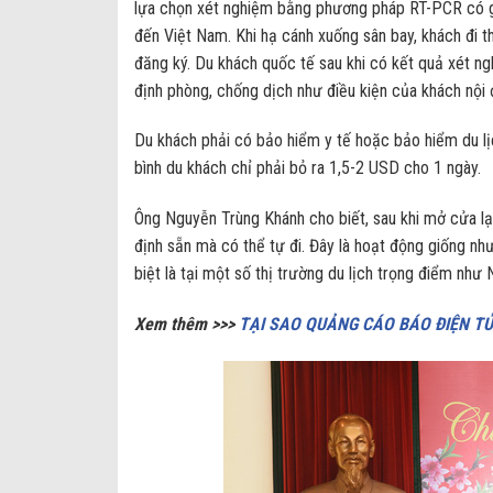
lựa chọn xét nghiệm bằng phương pháp RT-PCR có giá
đến Việt Nam. Khi hạ cánh xuống sân bay, khách đi th
đăng ký. Du khách quốc tế sau khi có kết quả xét n
định phòng, chống dịch như điều kiện của khách nội 
Du khách phải có bảo hiểm y tế hoặc bảo hiểm du lịc
bình du khách chỉ phải bỏ ra 1,5-2 USD cho 1 ngày.
Ông Nguyễn Trùng Khánh cho biết, sau khi mở cửa lại 
định sẵn mà có thể tự đi. Đây là hoạt động giống như
biệt là tại một số thị trường du lịch trọng điểm nh
Xem thêm >>>
TẠI SAO QUẢNG CÁO BÁO ĐIỆN TỬ