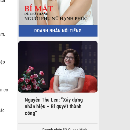
ách
DOANH NHÂN NỔI TIẾNG
am.
iệp
àn có
Nguyễn Thu Len: ”Xây dựng
nhân hiệu – Bí quyết thành
các
công”
Doanh nhân Hồ Quang Minh