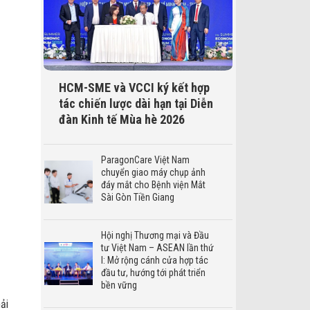
HCM-SME và VCCI ký kết hợp
tác chiến lược dài hạn tại Diễn
đàn Kinh tế Mùa hè 2026
ParagonCare Việt Nam
chuyển giao máy chụp ảnh
đáy mắt cho Bệnh viện Mắt
Sài Gòn Tiền Giang
Hội nghị Thương mại và Đầu
tư Việt Nam – ASEAN lần thứ
I: Mở rộng cánh cửa hợp tác
đầu tư, hướng tới phát triển
bền vững
ải