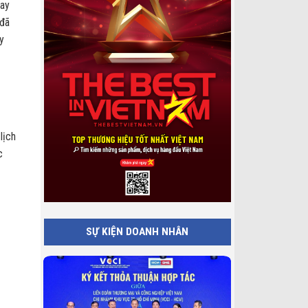
bay
 đã
y
lịch
c
SỰ KIỆN DOANH NHÂN