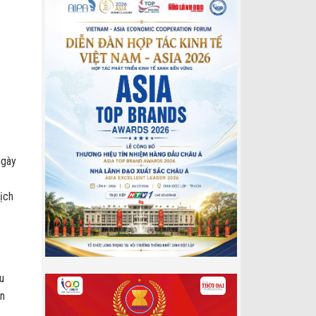
ngày
lịch
u
ến