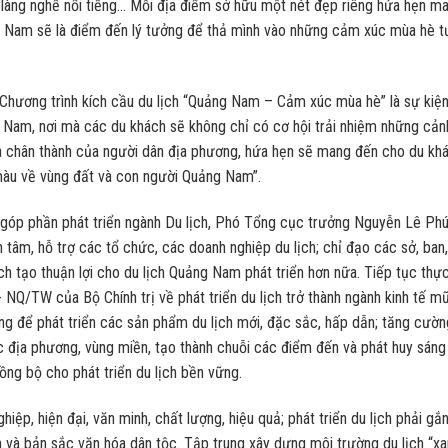
àng nghề nổi tiếng… Mỗi địa điểm sở hữu một nét đẹp riêng hứa hẹn m
 Nam sẽ là điểm đến lý tưởng để thả mình vào những cảm xúc mùa hè t
hương trình kích cầu du lịch “Quảng Nam – Cảm xúc mùa hè” là sự kiệ
 Nam, nơi mà các du khách sẽ không chỉ có cơ hội trải nhiệm những cản
 chân thành của người dân địa phương, hứa hẹn sẽ mang đến cho du kh
 màu về vùng đất và con người Quảng Nam”.
, góp phần phát triển ngành Du lịch, Phó Tổng cục trưởng Nguyễn Lê Ph
tâm, hỗ trợ các tổ chức, các doanh nghiệp du lịch; chỉ đạo các sở, ban,
ch tạo thuận lợi cho du lịch Quảng Nam phát triển hơn nữa. Tiếp tục thự
- NQ/TW của Bộ Chính trị về phát triển du lịch trở thành ngành kinh tế mũ
ương để phát triển các sản phẩm du lịch mới, đặc sắc, hấp dẫn; tăng cườn
các địa phương, vùng miền, tạo thành chuỗi các điểm đến và phát huy sáng
ng bộ cho phát triển du lịch bền vững.
iệp, hiện đại, văn minh, chất lượng, hiệu quả; phát triển du lịch phải gắ
sản và bản sắc văn hóa dân tộc. Tập trung xây dựng môi trường du lịch “xa