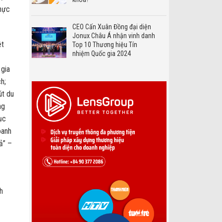
thực
CEO Cấn Xuân Đồng đại diện
Jonux Châu Á nhận vinh danh
ệt
Top 10 Thương hiệu Tín
nhiệm Quốc gia 2024
 gia
h;
út du
ng
ục
oanh
ả” –
h