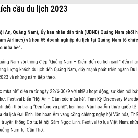
ích cầu du lịch 2023
(Hội An, Quảng Nam), Ủy ban nhân dân tỉnh (UBND) Quảng Nam phối 
 Airlines) và hơn 65 doanh nghiệp du lịch tại Quảng Nam tổ chức
úc mùa hè”.
h Quảng Nam với thông điệp “Quảng Nam – Điểm đến du lịch xanh” đến nhâ
tăng lượng khách du lịch đến Quảng Nam, đẩy mạnh phát triển ngành Du l
023 và những năm tiếp theo.
 mùa hè” diễn ra từ ngày 22/6-30/9 với nhiều hoạt động, sự kiện nổi bật
 như: Festival biển “Hội An – Cảm xúc mùa hè”; Tam Kỳ Discovery Marath
nh diễn thời trang “Đèn lồng và phố”; liên hoan Văn hóa Ẩm thực quốc tế
 du lịch Đại Bình; liên hoan Âm vang cồng chiêng; ngày hội Văn hóa, Thể
, truyền thống Cơ tu; lễ hội Sâm Ngọc Linh; Festival tơ lụa Việt Nam; nhữ
 Quảng Nam tại Cần Thơ…