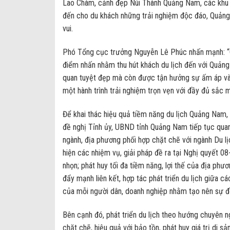
Lao Chàm, cảnh đẹp Núi Thành Quảng Nam, các khu l
đến cho du khách những trải nghiệm độc đáo, Quảng
vui.
Phó Tổng cục trưởng Nguyễn Lê Phúc nhấn mạnh: “C
điểm nhấn nhằm thu hút khách du lịch đến với Quảng
quan tuyệt đẹp mà còn được tận hưởng sự ấm áp và
một hành trình trải nghiệm trọn vẹn với đầy đủ sắc
Để khai thác hiệu quả tiềm năng du lịch Quảng Nam
đề nghị Tỉnh ủy, UBND tỉnh Quảng Nam tiếp tục quan 
ngành, địa phương phối hợp chặt chẽ với ngành Du lị
hiện các nhiệm vụ, giải pháp đề ra tại Nghị quyết 08
nhọn; phát huy tối đa tiềm năng, lợi thế của địa ph
đẩy mạnh liên kết, hợp tác phát triển du lịch giữa 
của mỗi người dân, doanh nghiệp nhằm tạo nên sự đồ
Bên cạnh đó, phát triển du lịch theo hướng chuyên ngh
chặt chẽ, hiệu quả với bảo tồn, phát huy giá trị di 