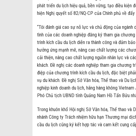
phát triển du lịch hiệu quả, bền vững; tạo điều kiện
hiện Nghị quyết số 82/NQ-CP của Chính phủ về đẩy nh
“Tôi đánh giá cao sự nỗ lực và chủ động của ngành d
tình của các doanh nghiệp đăng ký tham gia chương
trình kích cầu du lịch diễn ra thành công và đảm bả
hưởng ứng mạnh mẽ, nâng cao chất lượng các chương t
cải thiện, nâng cao chất lượng nguồn nhân lực và c
khách. Đề nghị các doanh nghiệp tham gia chương tr
điệp của chương trình kích cầu du lịch, đặc biệt ph
vụ du khách. Đề nghị Sở Văn hóa, Thể thao và Du lị
nghiệp kinh doanh du lịch, hãng hàng không Vietnam A
Phó Chủ tịch UBND tỉnh Quảng Nam Hồ Tấn Bửu nh
Trong khuôn khổ Hội nghị Sở Văn hóa, Thể thao và D
nhánh Công ty Trách nhiệm hữu hạn Thương mại dịch 
cầu du lịch cũng ký kết hợp tác và cam kết cung cấp