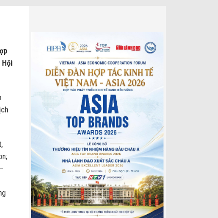
hợp
 Hội
n
ịch
,
on;
 –
ng