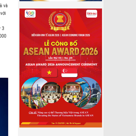
i và
 với
y 3
.000