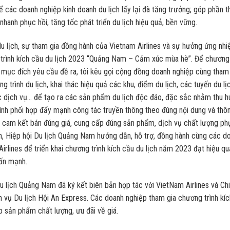
 để các doanh nghiệp kinh doanh du lịch lấy lại đà tăng trưởng; góp phần 
anh phục hồi, tăng tốc phát triển du lịch hiệu quả, bền vững.
u lịch, sự tham gia đồng hành của Vietnam Airlines và sự hưởng ứng nhi
 trình kích cầu du lịch 2023 “Quảng Nam – Cảm xúc mùa hè”. Để chương
o mục đích yêu cầu đề ra, tôi kêu gọi cộng đồng doanh nghiệp cùng tham
rình du lịch, khai thác hiệu quả các khu, điểm du lịch, các tuyến du lịc
ác dịch vụ… để tạo ra các sản phẩm du lịch độc đáo, đặc sắc nhằm thu h
ình phối hợp đẩy mạnh công tác truyền thông theo đúng nội dung và thô
ải cam kết bán đúng giá, cung cấp đúng sản phẩm, dịch vụ chất lượng ph
ch, Hiệp hội Du lịch Quảng Nam hướng dẫn, hỗ trợ, đồng hành cùng các d
irlines để triển khai chương trình kích cầu du lịch năm 2023 đạt hiệu qu
ấn mạnh.
u lịch Quảng Nam đã ký kết biên bản hợp tác với VietNam Airlines và Chi
vụ Du lịch Hội An Express. Các doanh nghiệp tham gia chương trình kíc
 sản phẩm chất lượng, ưu đãi về giá.