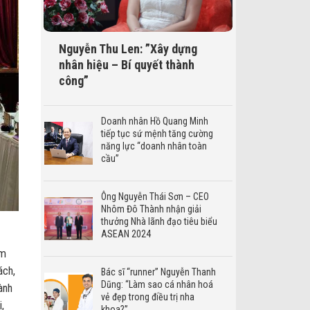
Nguyễn Thu Len: ”Xây dựng
nhân hiệu – Bí quyết thành
công”
Doanh nhân Hồ Quang Minh
tiếp tục sứ mệnh tăng cường
năng lực “doanh nhân toàn
cầu”
Ông Nguyễn Thái Sơn – CEO
Nhôm Đô Thành nhận giải
thưởng Nhà lãnh đạo tiêu biểu
ASEAN 2024
am
ách,
Bác sĩ “runner” Nguyễn Thanh
Dũng: “Làm sao cá nhân hoá
ành
vẻ đẹp trong điều trị nha
,
khoa?”