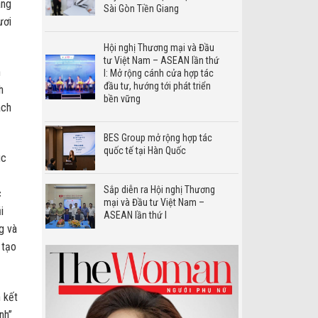
ang
Sài Gòn Tiền Giang
ươi
Hội nghị Thương mại và Đầu
tư Việt Nam – ASEAN lần thứ
n
I: Mở rộng cánh cửa hợp tác
đầu tư, hướng tới phát triển
h
bền vững
ách
BES Group mở rộng hợp tác
quốc tế tại Hàn Quốc
úc
Sắp diễn ra Hội nghị Thương
c
mại và Đầu tư Việt Nam –
i
ASEAN lần thứ I
g và
 tạo
n kết
nh”