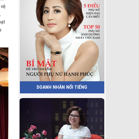
 vệ
,
oạt
u
DOANH NHÂN NỔI TIẾNG