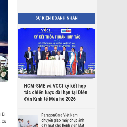
SỰ KIỆN DOANH NHÂN
HCM-SME và VCCI ký kết hợp
tác chiến lược dài hạn tại Diễn
đàn Kinh tế Mùa hè 2026
 Di
ParagonCare Việt Nam
chuyển giao máy chụp ảnh
, Cù
đáy mắt cho Bệnh viện Mắt