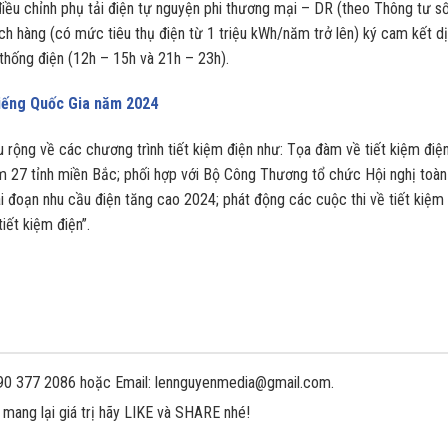
điều chỉnh phụ tải điện tự nguyện phi thương mại – DR (theo Thông tư s
hàng (có mức tiêu thụ điện từ 1 triệu kWh/năm trở lên) ký cam kết d
thống điện (12h – 15h và 21h – 23h).
iếng Quốc Gia năm 2024
 rộng về các chương trình tiết kiệm điện như: Tọa đàm về tiết kiệm điệ
m 27 tỉnh miền Bắc; phối hợp với Bộ Công Thương tổ chức Hội nghị toàn
ai đoạn nhu cầu điện tăng cao 2024; phát động các cuộc thi về tiết kiệm
tiết kiệm điện”.
 090 377 2086 hoặc Email: lennguyenmedia@gmail.com.
 mang lại giá trị hãy LIKE và SHARE nhé!