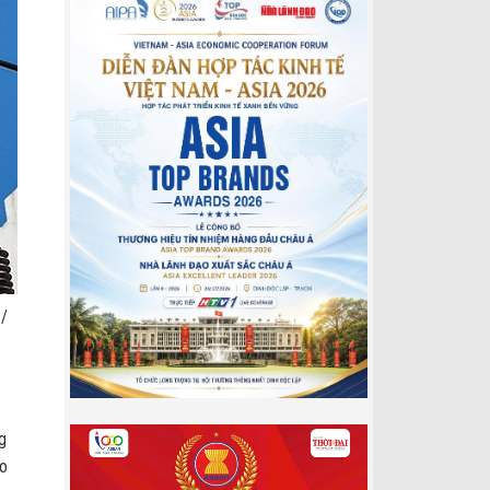
P/
g
ao