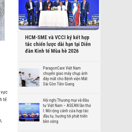
HCM-SME và VCCI ký kết hợp
tác chiến lược dài hạn tại Diễn
đàn Kinh tế Mùa hè 2026
ParagonCare Việt Nam
chuyển giao máy chụp ảnh
đáy mắt cho Bệnh viện Mắt
Sài Gòn Tiền Giang
u vực
 tế.
Hội nghị Thương mại và Đầu
tư Việt Nam – ASEAN lần thứ
I: Mở rộng cánh cửa hợp tác
,
đầu tư, hướng tới phát triển
n,
bền vững