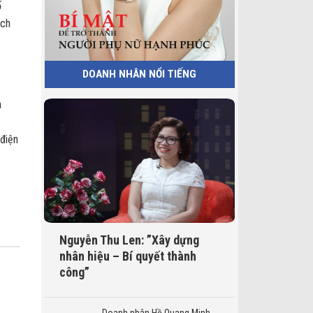
ố
ịch
DOANH NHÂN NỔI TIẾNG
n
 điện
Nguyễn Thu Len: ”Xây dựng
nhân hiệu – Bí quyết thành
công”
Doanh nhân Hồ Quang Minh