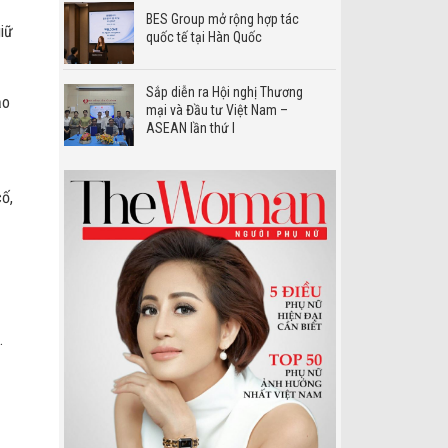
BES Group mở rộng hợp tác
giữ
quốc tế tại Hàn Quốc
Sắp diễn ra Hội nghị Thương
ảo
mại và Đầu tư Việt Nam –
ASEAN lần thứ I
cố,
ủ
.