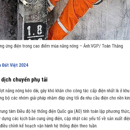
cung ứng điện trong cao điểm mùa nắng nóng – Ảnh:VGP/ Toàn Thắng
 Đất Việt 2024
 dịch chuyển phụ tải
đợt nắng nóng kéo dài, gây khó khăn cho công tác cấp điện nhất là ở kh
g bộ các nhóm giải pháp nhằm đáp ứng tối đa nhu cầu điện cho nền kinh
rung tâm Điều độ hệ thống điện Quốc gia (A0) tính toán lập phương thức
ây dựng các kịch bản cung ứng điện, cập nhật các yếu tố về sản xuất điệ
 điều chỉnh kế hoạch vận hành hệ thống điện theo tuần.