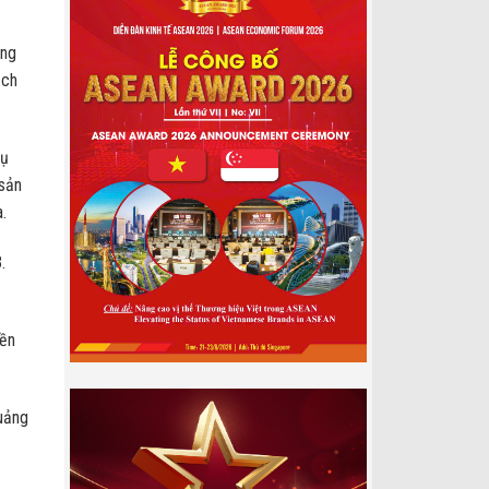
ăng
ịch
hụ
 sản
.
.
iền
uảng