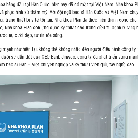
hoa hàng đầu tại Hàn Quốc, hiện nay đã có mặt tại Việt Nam. Nha khoa P
a và phục hình sứ thẩm mỹ. Với đội ngũ bác sĩ Hàn Quốc và Việt Nam chu
i, trang thiết bị y tế tối tân, Nha khoa Plan đã thực hiện thành công cho
ó, Nha khoa Plan còn ứng dụng kỹ thuật cao trong điều trị bệnh lý răng
ợc nụ cười đẹp, tự tin tỏa sáng.
 mạnh như hiện tại, không thể không nhắc đến người điều hành công ty 
 dưới sự dẫn dắt của CEO Bank Jinwoo, công ty đã phát triển vững mạn
răm bác sĩ Hàn – Việt chuyên nghiệp và kỹ thuật viên giỏi, tay nghề cao.