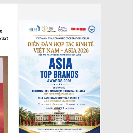
e.
xuất