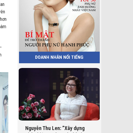
lan
yên
 hơn
 hàm
–
h
DOANH NHÂN NỔI TIẾNG
Nguyễn Thu Len: ”Xây dựng