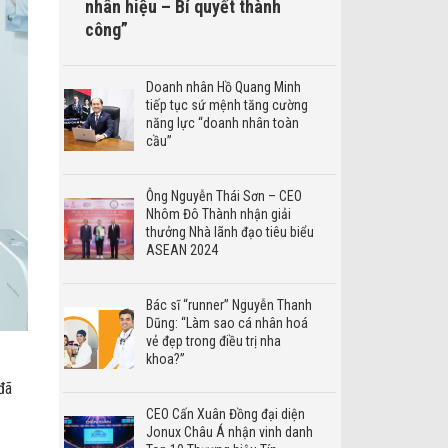
nhân hiệu – Bí quyết thành
công”
Doanh nhân Hồ Quang Minh
tiếp tục sứ mệnh tăng cường
năng lực “doanh nhân toàn
cầu”
Ông Nguyễn Thái Sơn – CEO
Nhôm Đô Thành nhận giải
thưởng Nhà lãnh đạo tiêu biểu
ASEAN 2024
Bác sĩ “runner” Nguyễn Thanh
Dũng: “Làm sao cá nhân hoá
vẻ đẹp trong điều trị nha
khoa?”
đã
CEO Cấn Xuân Đồng đại diện
Jonux Châu Á nhận vinh danh