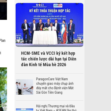
Plan
HCM-SME và VCCI ký kết hợp
i
tác chiến lược dài hạn tại Diễn
đàn Kinh tế Mùa hè 2026
ParagonCare Việt Nam
chuyển giao máy chụp ảnh
đáy mắt cho Bệnh viện Mắt
Sài Gòn Tiền Giang
Hội nghị Thương mại và Đầu
tư Việt Nam – ASEAN lần thứ