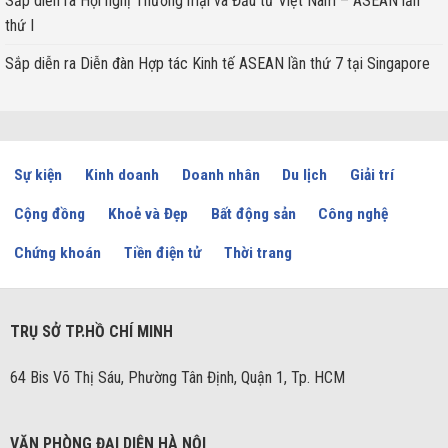
Sắp diễn ra Hội nghị Thương mại và Đầu tư Việt Nam – ASEAN lần
thứ I
Sắp diễn ra Diễn đàn Hợp tác Kinh tế ASEAN lần thứ 7 tại Singapore
Sự kiện
Kinh doanh
Doanh nhân
Du lịch
Giải trí
Cộng đồng
Khoẻ và Đẹp
Bất động sản
Công nghệ
Chứng khoán
Tiền điện tử
Thời trang
TRỤ SỞ TP.HỒ CHÍ MINH
64 Bis Võ Thị Sáu, Phường Tân Định, Quận 1, Tp. HCM
VĂN PHÒNG ĐẠI DIỆN HÀ NỘI