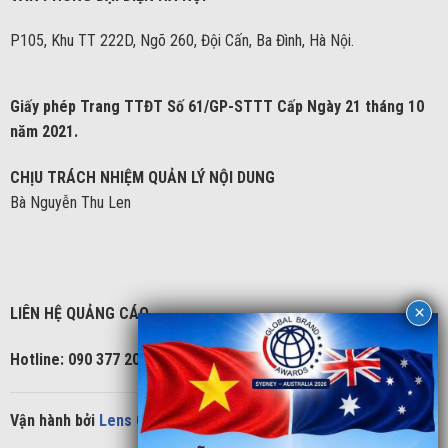
P105, Khu TT 222D, Ngõ 260, Đội Cấn, Ba Đình, Hà Nội.
Giấy phép Trang TTĐT Số 61/GP-STTT Cấp Ngày 21 tháng 10
năm 2021.
CHỊU TRÁCH NHIỆM QUẢN LÝ NỘI DUNG
Bà Nguyễn Thu Len
LIÊN HỆ QUẢNG CÁO
Hotline: 090 377 2086
Vận hành bởi
Lens Group