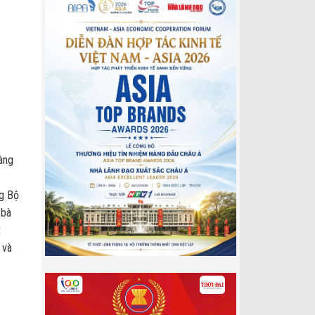
àng
ng Bộ
 bà
t
 và