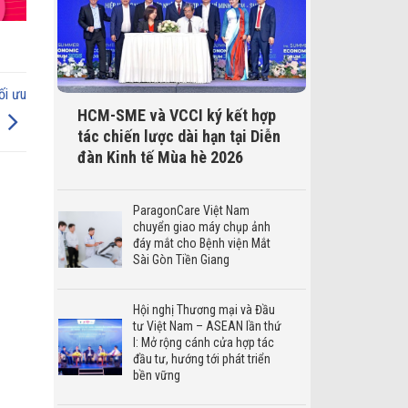
ối ưu
HCM-SME và VCCI ký kết hợp
tác chiến lược dài hạn tại Diễn
đàn Kinh tế Mùa hè 2026
ParagonCare Việt Nam
chuyển giao máy chụp ảnh
đáy mắt cho Bệnh viện Mắt
Sài Gòn Tiền Giang
Hội nghị Thương mại và Đầu
tư Việt Nam – ASEAN lần thứ
I: Mở rộng cánh cửa hợp tác
đầu tư, hướng tới phát triển
bền vững