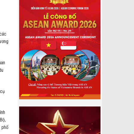
 các
hương
uan
du
 cụ
ính
Bộ,
, phổ