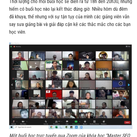
Thời lượng cho mỗi buổi học sẽ diễn ra từ 18h đến 20h30, nhưng
hiếm có buổi học nào lại kết thúc đúng giờ. Nhiều hôm dù đêm
đã khuya, thế nhưng với sự tận tụy của mình các giảng viên vẫn
say sưa giảng bài và giải đáp cặn kẽ các thắc mắc cho các bạn
học viên.
Một buổi học trực tuyến qua Zoom của khóa học “Master SEO