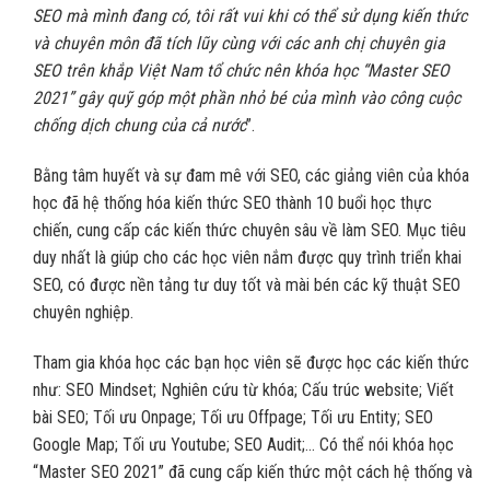
SEO mà mình đang có, tôi rất vui khi có thể sử dụng kiến thức
và chuyên môn đã tích lũy cùng với các anh chị chuyên gia
SEO trên khắp Việt Nam tổ chức nên khóa học “Master SEO
2021” gây quỹ góp một phần nhỏ bé của mình vào công cuộc
chống dịch chung của cả nước
”.
Bằng tâm huyết và sự đam mê với SEO, các giảng viên của khóa
học đã hệ thống hóa kiến thức SEO thành 10 buổi học thực
chiến, cung cấp các kiến thức chuyên sâu về làm SEO. Mục tiêu
duy nhất là giúp cho các học viên nắm được quy trình triển khai
SEO, có được nền tảng tư duy tốt và mài bén các kỹ thuật SEO
chuyên nghiệp.
Tham gia khóa học các bạn học viên sẽ được học các kiến thức
như: SEO Mindset; Nghiên cứu từ khóa; Cấu trúc website; Viết
bài SEO; Tối ưu Onpage; Tối ưu Offpage; Tối ưu Entity; SEO
Google Map; Tối ưu Youtube; SEO Audit;… Có thể nói khóa học
“Master SEO 2021” đã cung cấp kiến thức một cách hệ thống và