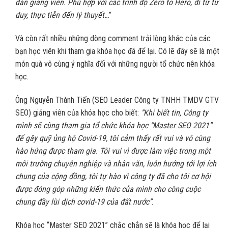
dàn giảng viên. Phù hợp với các trình độ Zero to Hero, đi từ tư
duy, thực tiễn đến lý thuyết…
”
Và còn rất nhiều những dòng comment trải lòng khác của các
bạn học viên khi tham gia khóa học đã để lại. Có lẽ đây sẽ là một
món quà vô cùng ý nghĩa đối với những người tổ chức nên khóa
học.
Ông Nguyễn Thành Tiến (SEO Leader Công ty TNHH TMDV GTV
SEO)
giảng viên của khóa học cho biết:
“Khi biết tin, Công ty
mình sẽ cùng tham gia tổ chức khóa học “Master SEO 2021”
để gây quỹ ủng hộ Covid-19, tôi cảm thấy rất vui và vô cùng
hào hứng được tham gia. Tôi vui vì được làm việc trong một
môi trường chuyên nghiệp và nhân văn, luôn hướng tới lợi ích
chung của cộng đồng, tôi tự hào vì công ty đã cho tôi cơ hội
được đóng góp những kiến thức của mình cho công cuộc
chung đầy lùi dịch covid-19 của đất nước”
.
Khóa học “Master SEO 2021” chắc chắn sẽ là khóa học để lại