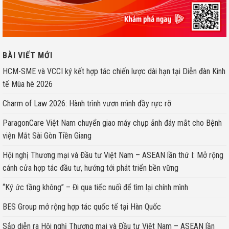
BÀI VIẾT MỚI
HCM-SME và VCCI ký kết hợp tác chiến lược dài hạn tại Diễn đàn Kinh
tế Mùa hè 2026
Charm of Law 2026: Hành trình vươn mình đầy rực rỡ
ParagonCare Việt Nam chuyển giao máy chụp ảnh đáy mắt cho Bệnh
viện Mắt Sài Gòn Tiền Giang
Hội nghị Thương mại và Đầu tư Việt Nam – ASEAN lần thứ I: Mở rộng
cánh cửa hợp tác đầu tư, hướng tới phát triển bền vững
“Ký ức tầng không” – Đi qua tiếc nuối để tìm lại chính mình
BES Group mở rộng hợp tác quốc tế tại Hàn Quốc
Sắp diễn ra Hội nghị Thương mại và Đầu tư Việt Nam – ASEAN lần