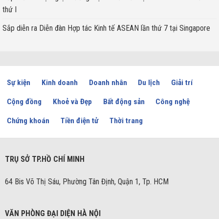
thứ I
Sắp diễn ra Diễn đàn Hợp tác Kinh tế ASEAN lần thứ 7 tại Singapore
Sự kiện
Kinh doanh
Doanh nhân
Du lịch
Giải trí
Cộng đồng
Khoẻ và Đẹp
Bất động sản
Công nghệ
Chứng khoán
Tiền điện tử
Thời trang
TRỤ SỞ TP.HỒ CHÍ MINH
64 Bis Võ Thị Sáu, Phường Tân Định, Quận 1, Tp. HCM
VĂN PHÒNG ĐẠI DIỆN HÀ NỘI