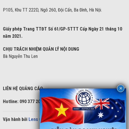
P105, Khu TT 222D, Ngõ 260, Đội Cấn, Ba Đình, Hà Nội.
Giấy phép Trang TTĐT Số 61/GP-STTT Cấp Ngày 21 tháng 10
năm 2021.
CHỊU TRÁCH NHIỆM QUẢN LÝ NỘI DUNG
Bà Nguyễn Thu Len
LIÊN HỆ QUẢNG CÁO
Hotline: 090 377 2086
Vận hành bởi
Lens Group