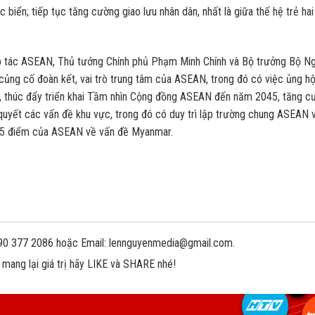
 biển; tiếp tục tăng cường giao lưu nhân dân, nhất là giữa thế hệ trẻ hai
hợp tác ASEAN, Thủ tướng Chính phủ Phạm Minh Chính và Bộ trưởng Bộ N
, củng cố đoàn kết, vai trò trung tâm của ASEAN, trong đó có việc ủng h
, thúc đẩy triển khai Tầm nhìn Cộng đồng ASEAN đến năm 2045, tăng c
 quyết các vấn đề khu vực, trong đó có duy trì lập trường chung ASEAN 
n 5 điểm của ASEAN về vấn đề Myanmar.
 090 377 2086 hoặc Email: lennguyenmedia@gmail.com.
 mang lại giá trị hãy LIKE và SHARE nhé!