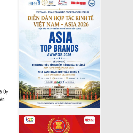
 5 Ủy
iễn
n