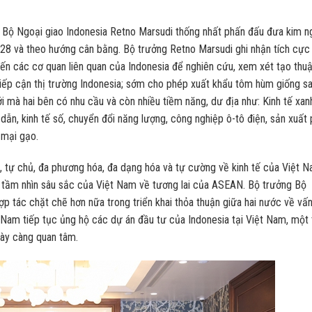
 Bộ Ngoại giao Indonesia Retno Marsudi thống nhất phấn đấu đưa kim 
8 và theo hướng cân bằng. Bộ trưởng Retno Marsudi ghi nhận tích cực
ến các cơ quan liên quan của Indonesia để nghiên cứu, xem xét tạo thuậ
iếp cận thị trường Indonesia; sớm cho phép xuất khẩu tôm hùm giống s
 mà hai bên có nhu cầu và còn nhiều tiềm năng, dư địa như: Kinh tế xan
 dẫn, kinh tế số, chuyển đổi năng lượng, công nghiệp ô-tô điện, sản xuất 
 mại gạo.
, tự chủ, đa phương hóa, đa dạng hóa và tự cường về kinh tế của Việt N
hộ tầm nhìn sâu sắc của Việt Nam về tương lai của ASEAN. Bộ trưởng Bộ
tác chặt chẽ hơn nữa trong triển khai thỏa thuận giữa hai nước về vấ
t Nam tiếp tục ủng hộ các dự án đầu tư của Indonesia tại Việt Nam, một 
ày càng quan tâm.