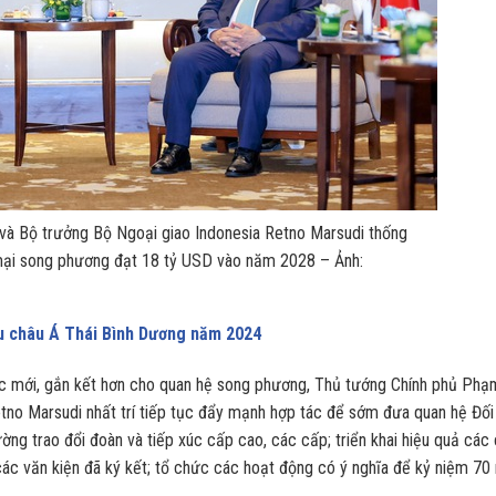
và Bộ trưởng Bộ Ngoại giao Indonesia Retno Marsudi thống
mại song phương đạt 18 tỷ USD vào năm 2028 – Ảnh:
ểu châu Á Thái Bình Dương năm 2024
ực mới, gắn kết hơn cho quan hệ song phương, Thủ tướng Chính phủ Phạ
tno Marsudi nhất trí tiếp tục đẩy mạnh hợp tác để sớm đưa quan hệ Đối
ường trao đổi đoàn và tiếp xúc cấp cao, các cấp; triển khai hiệu quả các
ác văn kiện đã ký kết; tổ chức các hoạt động có ý nghĩa để kỷ niệm 70