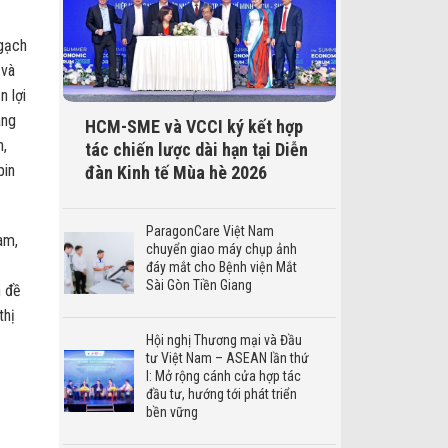
ngạch
 và
n lợi
ang
HCM-SME và VCCI ký kết hợp
h,
tác chiến lược dài hạn tại Diễn
pin
đàn Kinh tế Mùa hè 2026
ParagonCare Việt Nam
am,
chuyển giao máy chụp ảnh
đáy mắt cho Bệnh viện Mắt
Sài Gòn Tiền Giang
n đề
thị
Hội nghị Thương mại và Đầu
tư Việt Nam – ASEAN lần thứ
I: Mở rộng cánh cửa hợp tác
đầu tư, hướng tới phát triển
bền vững