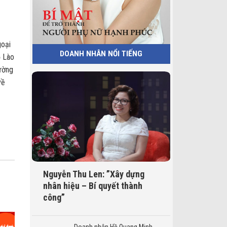
goại
DOANH NHÂN NỔI TIẾNG
ộ Lào
ường
về
Nguyễn Thu Len: ”Xây dựng
nhân hiệu – Bí quyết thành
công”
Doanh nhân Hồ Quang Minh