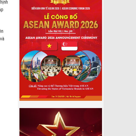
thịnh
ập
ên
 và