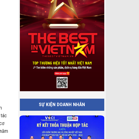
SỰ KIỆN DOANH NHÂN
m
 tác
 cơ
 năm