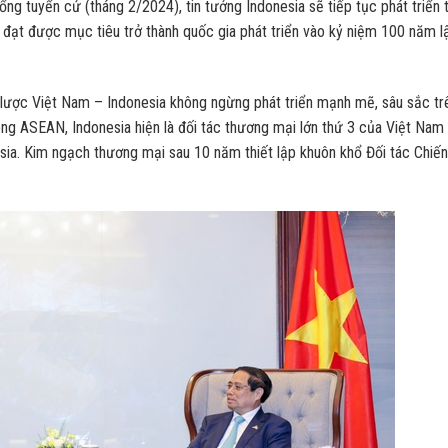
g tuyển cử (tháng 2/2024), tin tưởng Indonesia sẽ tiếp tục phát triển 
 đạt được mục tiêu trở thành quốc gia phát triển vào kỷ niệm 100 năm l
 lược Việt Nam – Indonesia không ngừng phát triển mạnh mẽ, sâu sắc tr
rong ASEAN, Indonesia hiện là đối tác thương mại lớn thứ 3 của Việt Nam
esia. Kim ngạch thương mại sau 10 năm thiết lập khuôn khổ Đối tác Chiến