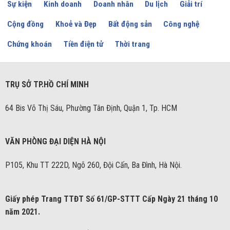
Sự kiện
Kinh doanh
Doanh nhân
Du lịch
Giải trí
Cộng đồng
Khoẻ và Đẹp
Bất động sản
Công nghệ
Chứng khoán
Tiền điện tử
Thời trang
TRỤ SỞ TP.HỒ CHÍ MINH
64 Bis Võ Thị Sáu, Phường Tân Định, Quận 1, Tp. HCM
VĂN PHÒNG ĐẠI DIỆN HÀ NỘI
P105, Khu TT 222D, Ngõ 260, Đội Cấn, Ba Đình, Hà Nội.
Giấy phép Trang TTĐT Số 61/GP-STTT Cấp Ngày 21 tháng 10
năm 2021.