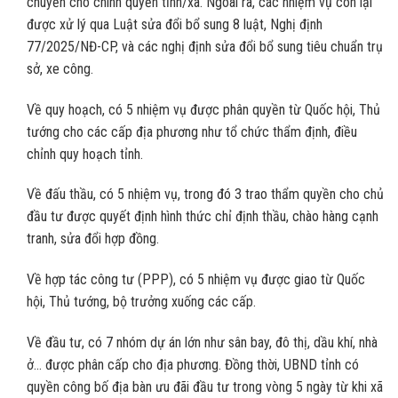
chuyển cho chính quyền tỉnh/xã. Ngoài ra, các nhiệm vụ còn lại
được xử lý qua Luật sửa đổi bổ sung 8 luật, Nghị định
77/2025/NĐ-CP, và các nghị định sửa đổi bổ sung tiêu chuẩn trụ
sở, xe công.
Về quy hoạch, có 5 nhiệm vụ được phân quyền từ Quốc hội, Thủ
tướng cho các cấp địa phương như tổ chức thẩm định, điều
chỉnh quy hoạch tỉnh.
Về đấu thầu, có 5 nhiệm vụ, trong đó 3 trao thẩm quyền cho chủ
đầu tư được quyết định hình thức chỉ định thầu, chào hàng cạnh
tranh, sửa đổi hợp đồng.
Về hợp tác công tư (PPP), có 5 nhiệm vụ được giao từ Quốc
hội, Thủ tướng, bộ trưởng xuống các cấp.
Về đầu tư, có 7 nhóm dự án lớn như sân bay, đô thị, dầu khí, nhà
ở… được phân cấp cho địa phương. Đồng thời, UBND tỉnh có
quyền công bố địa bàn ưu đãi đầu tư trong vòng 5 ngày từ khi xã