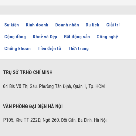
Sự kiện
Kinh doanh
Doanh nhân
Du lịch
Giải trí
Cộng đồng
Khoẻ và Đẹp
Bất động sản
Công nghệ
Chứng khoán
Tiền điện tử
Thời trang
TRỤ SỞ TP.HỒ CHÍ MINH
64 Bis Võ Thị Sáu, Phường Tân Định, Quận 1, Tp. HCM
VĂN PHÒNG ĐẠI DIỆN HÀ NỘI
P105, Khu TT 222D, Ngõ 260, Đội Cấn, Ba Đình, Hà Nội.