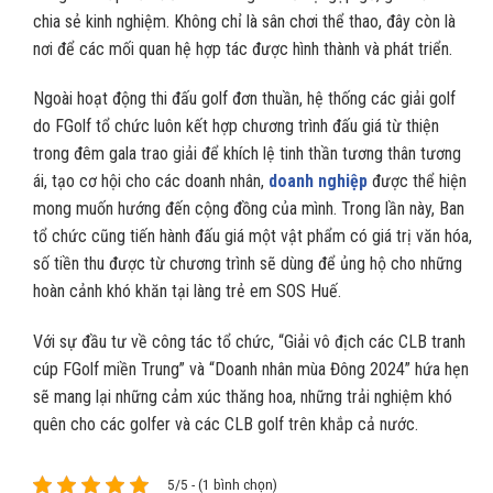
chia sẻ kinh nghiệm. Không chỉ là sân chơi thể thao, đây còn là
nơi để các mối quan hệ hợp tác được hình thành và phát triển.
Ngoài hoạt động thi đấu golf đơn thuần, hệ thống các giải golf
do FGolf tổ chức luôn kết hợp chương trình đấu giá từ thiện
trong đêm gala trao giải để khích lệ tinh thần tương thân tương
ái, tạo cơ hội cho các doanh nhân,
doanh nghiệp
được thể hiện
mong muốn hướng đến cộng đồng của mình. Trong lần này, Ban
tổ chức cũng tiến hành đấu giá một vật phẩm có giá trị văn hóa,
số tiền thu được từ chương trình sẽ dùng để ủng hộ cho những
hoàn cảnh khó khăn tại làng trẻ em SOS Huế.
Với sự đầu tư về công tác tổ chức, “Giải vô địch các CLB tranh
cúp FGolf miền Trung” và “Doanh nhân mùa Đông 2024” hứa hẹn
sẽ mang lại những cảm xúc thăng hoa, những trải nghiệm khó
quên cho các golfer và các CLB golf trên khắp cả nước.
5/5 - (1 bình chọn)