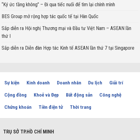
“Ký ức tầng không” – Đi qua tiếc nuối để tìm lại chính mình
BES Group mở rộng hợp tác quốc tế tại Hàn Quốc
Sắp diễn ra Hội nghị Thương mại và Đầu tư Việt Nam – ASEAN lần
thứ I
Sắp diễn ra Diễn đàn Hợp tác Kinh tế ASEAN lần thứ 7 tại Singapore
Sự kiện
Kinh doanh
Doanh nhân
Du lịch
Giải trí
Cộng đồng
Khoẻ và Đẹp
Bất động sản
Công nghệ
Chứng khoán
Tiền điện tử
Thời trang
TRỤ SỞ TP.HỒ CHÍ MINH