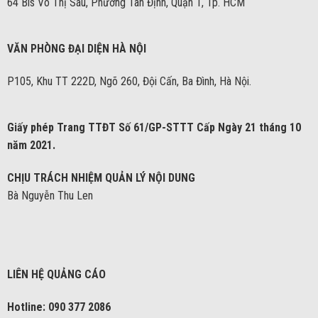
64 Bis Võ Thị Sáu, Phường Tân Định, Quận 1, Tp. HCM
VĂN PHÒNG ĐẠI DIỆN HÀ NỘI
P105, Khu TT 222D, Ngõ 260, Đội Cấn, Ba Đình, Hà Nội.
Giấy phép Trang TTĐT Số 61/GP-STTT Cấp Ngày 21 tháng 10
năm 2021.
CHỊU TRÁCH NHIỆM QUẢN LÝ NỘI DUNG
Bà Nguyễn Thu Len
LIÊN HỆ QUẢNG CÁO
Hotline: 090 377 2086