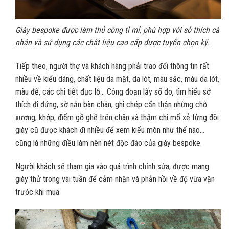
Giày bespoke được làm thủ công tỉ mỉ, phù hợp với sở thích cá
nhân và sử dụng các chất liệu cao cấp được tuyển chọn kỹ.
Tiếp theo, người thợ và khách hàng phải trao đổi thông tin rất
nhiều về kiểu dáng, chất liệu da mặt, da lót, màu sắc, màu da lót,
màu đế, các chi tiết đục lỗ… Công đoạn lấy số đo, tìm hiểu sở
thích đi đứng, sờ nắn bàn chân, ghi chép cẩn thận những chỗ
xương, khớp, điểm gồ ghề trên chân và thậm chí mổ xẻ từng đôi
giày cũ được khách đi nhiều để xem kiểu mòn như thế nào…
cũng là những điều làm nên nét độc đáo của giày bespoke.
Người khách sẽ tham gia vào quá trình chỉnh sửa, được mang
giày thử trong vài tuần để cảm nhận và phản hồi về độ vừa vặn
trước khi mua.