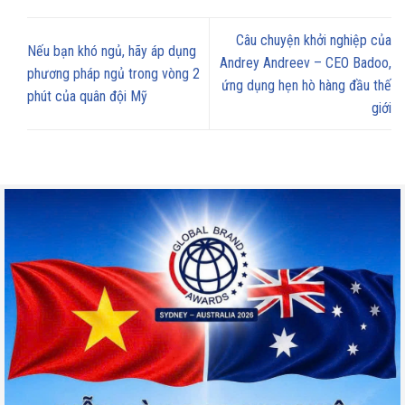
Câu chuyện khởi nghiệp của
Nếu bạn khó ngủ, hãy áp dụng
Andrey Andreev – CEO Badoo,
phương pháp ngủ trong vòng 2
ứng dụng hẹn hò hàng đầu thế
phút của quân đội Mỹ
giới