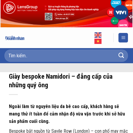
Skip
to
content
Giày bespoke Namidori – đẳng cấp của
những quý ông
Ngoài làm từ nguyên liệu da bê cao cấp, khách hàng sẽ
mang thử ít tuần để cảm nhận độ vừa vặn trước khi sở hữu
sản phẩm cuối cùng.
Bespoke bắt nguồn từ Savile Row (London) – con phố may mặc