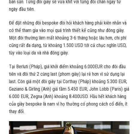
bán sẵn. Từng đôi giày sẽ vừa khít với từng đôi chân ngay từ
ngày đầu tiên.
Để đặt những đôi bespoke đòi hỏi khách hàng phải kiên nhẫn và
có thể tham gia vào mọi quá trình thiết kế cũng như đóng giày.
Một đôi thường làm mất khoảng 3-6 tháng hoặc lâu hơn, chi phí
cũng rất đa dạng, từ khoảng 1.500 USD tới cả chục nghìn USD,
tùy vào loại da và nhà đóng giày.
Tại Berluti (Pháp), giá khởi điểm khoảng 6.000EUR cho đôi đầu
tiên và đôi thứ 2 cùng last (phom giày) lại rẻ hơn vì sử dụng lại
last. Còn giá một đôi giày tại Corthay (Pháp) khoảng 5.300 EUR;
Gaziano & Girling (Anh) giá tầm 5.450 EUR; John Lobb (Paris) giá
6.000 EUR, Zegna (Anh) khoảng 8.400USD. Hầu hết khách hàng
của giày bespoke là nam vì họ thường có phong cách cổ điển, ít
thay đổi.