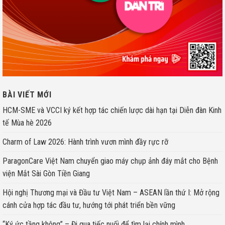
BÀI VIẾT MỚI
HCM-SME và VCCI ký kết hợp tác chiến lược dài hạn tại Diễn đàn Kinh
tế Mùa hè 2026
Charm of Law 2026: Hành trình vươn mình đầy rực rỡ
ParagonCare Việt Nam chuyển giao máy chụp ảnh đáy mắt cho Bệnh
viện Mắt Sài Gòn Tiền Giang
Hội nghị Thương mại và Đầu tư Việt Nam – ASEAN lần thứ I: Mở rộng
cánh cửa hợp tác đầu tư, hướng tới phát triển bền vững
“Ký ức tầng không” – Đi qua tiếc nuối để tìm lại chính mình