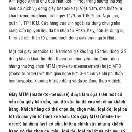
Anh Ngọc Anh là chủ của Namidori – một trong những thương
hiệu có dịch vụ đóng giày bespoke tại Việt Nam, cho biết vừa
khai trương cửa hàng mới ngày 11/9 tại 105 Phạm Ngũ Lão,
quận 1, TP HCM. Cửa hàng của anh ngoài sử dụng chung nhà
cung cấp nguyên liệu da bê nhập từ Pháp, Italy, còn áp dụng sự
tỉ mỉ và cẩn thận từ phong cách đóng giày của người Nhật.
Một đôi giày bespoke tại Namidori giá khoảng 15 triệu đồng. Số
đông khách khác tìm đến Namidori cũng yêu cầu đóng riêng,
nhưng thường chọn MTM (make to measurement) hoặc MTO
(make to order) với thời gian ngắn hơn 3-4 tuần và chi phí thấp
hơn bespoke, khoảng 6 triệu đồng và được đóng theo ý thích.
Giày MTM (made-to-measure) được làm dựa trên last có
sẵn của giày bán sẵn, sau đó sửa lại để vừa với chân khách
hàng. Khách hàng có thể chọn da, chọn màu, loại đế, loại da
lót và các yếu tố thiết kế khác. Còn giày MTO (made-to-
order) lại dùng last có sẵn, không chỉnh sửa nhưng khách
hàng có thể chọn da, màu, loại đế, loại da lót và các yếu tố