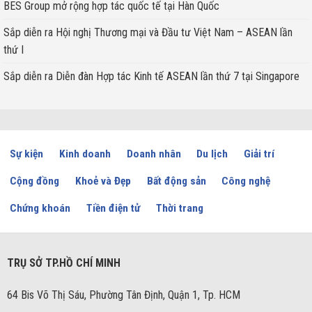
BES Group mở rộng hợp tác quốc tế tại Hàn Quốc
Sắp diễn ra Hội nghị Thương mại và Đầu tư Việt Nam – ASEAN lần
thứ I
Sắp diễn ra Diễn đàn Hợp tác Kinh tế ASEAN lần thứ 7 tại Singapore
Sự kiện
Kinh doanh
Doanh nhân
Du lịch
Giải trí
Cộng đồng
Khoẻ và Đẹp
Bất động sản
Công nghệ
Chứng khoán
Tiền điện tử
Thời trang
TRỤ SỞ TP.HỒ CHÍ MINH
64 Bis Võ Thị Sáu, Phường Tân Định, Quận 1, Tp. HCM