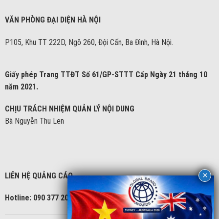
VĂN PHÒNG ĐẠI DIỆN HÀ NỘI
P105, Khu TT 222D, Ngõ 260, Đội Cấn, Ba Đình, Hà Nội.
Giấy phép Trang TTĐT Số 61/GP-STTT Cấp Ngày 21 tháng 10
năm 2021.
CHỊU TRÁCH NHIỆM QUẢN LÝ NỘI DUNG
Bà Nguyễn Thu Len
LIÊN HỆ QUẢNG CÁO
Hotline: 090 377 2086