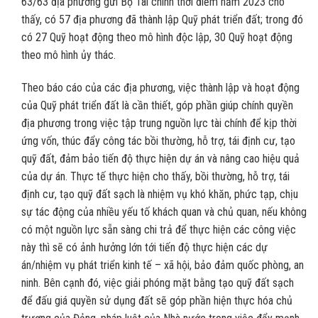
63/63 địa phương gửi Bộ Tài chính thời điểm năm 2023 cho
thấy, có 57 địa phương đã thành lập Quỹ phát triển đất; trong đó
có 27 Quỹ hoạt động theo mô hình độc lập, 30 Quỹ hoạt động
theo mô hình ủy thác.
Theo báo cáo của các địa phương, việc thành lập và hoạt động
của Quỹ phát triển đất là cần thiết, góp phần giúp chính quyền
địa phương trong việc tập trung nguồn lực tài chính để kịp thời
ứng vốn, thúc đẩy công tác bồi thường, hỗ trợ, tái định cư, tạo
quỹ đất, đảm bảo tiến độ thực hiện dự án và nâng cao hiệu quả
của dự án. Thực tế thực hiện cho thấy, bồi thường, hỗ trợ, tái
định cư, tạo quỹ đất sạch là nhiệm vụ khó khăn, phức tạp, chịu
sự tác động của nhiều yếu tố khách quan và chủ quan, nếu không
có một nguồn lực sẵn sàng chi trả để thực hiện các công việc
này thì sẽ có ảnh hưởng lớn tới tiến độ thực hiện các dự
án/nhiệm vụ phát triển kinh tế – xã hội, bảo đảm quốc phòng, an
ninh. Bên cạnh đó, việc giải phóng mặt bằng tạo quỹ đất sạch
để đấu giá quyền sử dụng đất sẽ góp phần hiện thực hóa chủ