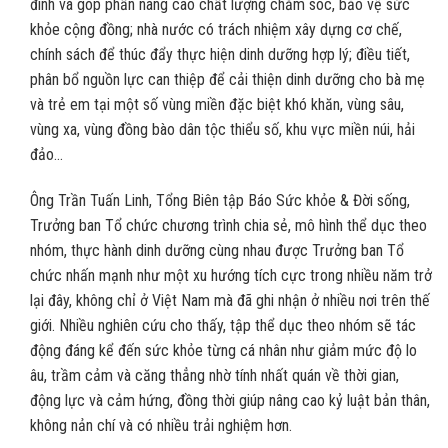
đình và góp phần nâng cao chất lượng chăm sóc, bảo vệ sức
khỏe cộng đồng; nhà nước có trách nhiệm xây dựng cơ chế,
chính sách để thúc đẩy thực hiện dinh dưỡng hợp lý; điều tiết,
phân bổ nguồn lực can thiệp để cải thiện dinh dưỡng cho bà mẹ
và trẻ em tại một số vùng miền đặc biệt khó khăn, vùng sâu,
vùng xa, vùng đồng bào dân tộc thiểu số, khu vực miền núi, hải
đảo…
Ông Trần Tuấn Linh, Tổng Biên tập Báo Sức khỏe & Đời sống,
Trưởng ban Tổ chức chương trình chia sẻ, mô hình thể dục theo
nhóm, thực hành dinh dưỡng cùng nhau được Trưởng ban Tổ
chức nhấn mạnh như một xu hướng tích cực trong nhiều năm trở
lại đây, không chỉ ở Việt Nam mà đã ghi nhận ở nhiều nơi trên thế
giới. Nhiều nghiên cứu cho thấy, tập thể dục theo nhóm sẽ tác
động đáng kể đến sức khỏe từng cá nhân như giảm mức độ lo
âu, trầm cảm và căng thẳng nhờ tính nhất quán về thời gian,
động lực và cảm hứng, đồng thời giúp nâng cao kỷ luật bản thân,
không nản chí và có nhiều trải nghiệm hơn.