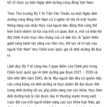
tế) tổ chức sự kiện Ngày dinh dưỡng cộng đồng Việt Nam.
Theo Thứ trưởng Bộ Y tế Trần Văn Thuấn, sự kiện Ngày dinh
dưỡng cộng đồng Việt Nam có ý nghĩa rất lớn về mặt truyền
thông nâng cao nhận thức của người dân, đồng thời cũng thể
hiện trách nhiệm xã hội của mỗi cơ quan, đơn vị, mỗi cá nhân khi
đặt mình trước mục tiêu chung của cả dân tộc, là “giảm thiểu
gánh nặng bệnh tật, nâng cao tầm vóc, thể lực và trí tuệ của
người Việt Nam” như Chiến lược quốc gia về dinh dưỡng đã đưa
ra.
Lãnh đạo Bộ Y tế cũng nêu 3 quan điểm của Chính phủ trong
Chiến lược quốc gia về dinh dưỡng giai đoạn 2021 – 2030 và
tầm nhìn đến năm 2045, đó là: Mọi người dân đều có quyền tiếp
cận công bằng với dinh dưỡng và thực phẩm để đạt được tình
trạng dinh dưỡng tối ưu, góp phần nâng cao sức khỏe; thực hiện
dinh dưỡng hợp lý cần được duy trì thường xuyên trong suốt
cuộc đời của mỗi người nhằm nâng cao sức khỏe bản thân, gia