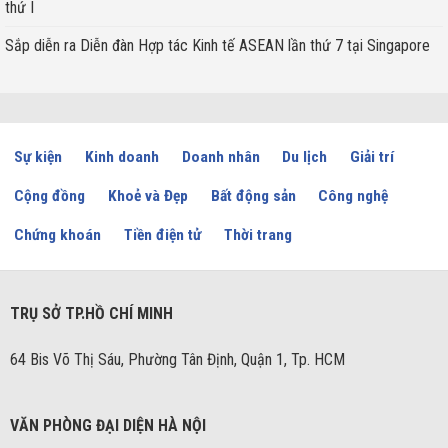
thứ I
Sắp diễn ra Diễn đàn Hợp tác Kinh tế ASEAN lần thứ 7 tại Singapore
Sự kiện
Kinh doanh
Doanh nhân
Du lịch
Giải trí
Cộng đồng
Khoẻ và Đẹp
Bất động sản
Công nghệ
Chứng khoán
Tiền điện tử
Thời trang
TRỤ SỞ TP.HỒ CHÍ MINH
64 Bis Võ Thị Sáu, Phường Tân Định, Quận 1, Tp. HCM
VĂN PHÒNG ĐẠI DIỆN HÀ NỘI