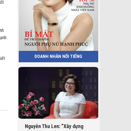
cốt
anh
mạnh
DOANH NHÂN NỔI TIẾNG
iết
Nguyễn Thu Len: ”Xây dựng