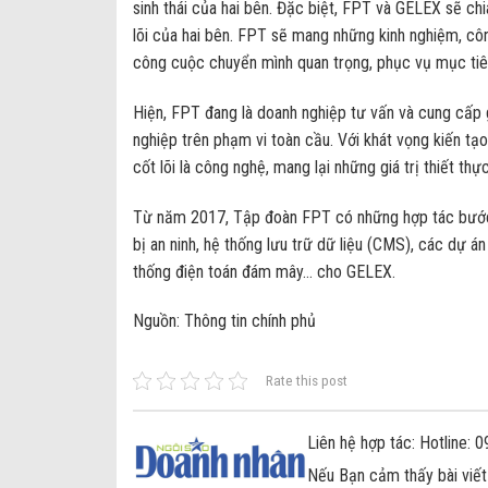
sinh thái của hai bên. Đặc biệt, FPT và GELEX sẽ chi
lõi của hai bên. FPT sẽ mang những kinh nghiệm, c
công cuộc chuyển mình quan trọng, phục vụ mục ti
Hiện, FPT đang là doanh nghiệp tư vấn và cung cấp 
nghiệp trên phạm vi toàn cầu. Với khát vọng kiến t
cốt lõi là công nghệ, mang lại những giá trị thiết th
Từ năm 2017, Tập đoàn FPT có những hợp tác bước 
bị an ninh, hệ thống lưu trữ dữ liệu (CMS), các dự án
thống điện toán đám mây… cho GELEX.
Nguồn: Thông tin chính phủ
Rate this post
Liên hệ hợp tác: Hotline:
Nếu Bạn cảm thấy bài viết