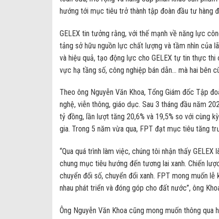
hướng tới mục tiêu trở thành tập đoàn đầu tư hàng 
GELEX tin tưởng rằng, với thế mạnh về năng lực công
tảng sở hữu nguồn lực chất lượng và tầm nhìn của l
và hiệu quả, tạo động lực cho GELEX tự tin thực thi 
vực hạ tầng số, công nghiệp bán dẫn… mà hai bên c
Theo ông Nguyễn Văn Khoa, Tổng Giám đốc Tập đoàn
nghệ, viễn thông, giáo dục. Sau 3 tháng đầu năm 20
tỷ đồng, lần lượt tăng 20,6% và 19,5% so với cùng k
gia. Trong 5 năm vừa qua, FPT đạt mục tiêu tăng tr
“Qua quá trình làm việc, chúng tôi nhận thấy GELEX 
chung mục tiêu hướng đến tương lai xanh. Chiến lượ
chuyển đổi số, chuyển đổi xanh. FPT mong muốn lễ 
nhau phát triển và đóng góp cho đất nước”, ông Khoa
Ông Nguyễn Văn Khoa cũng mong muốn thông qua hợp