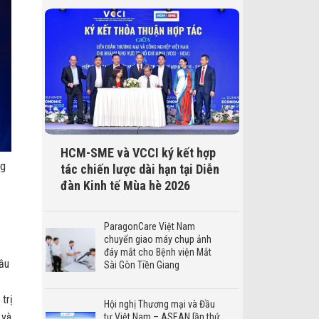
HCM-SME và VCCI ký kết hợp
ng
tác chiến lược dài hạn tại Diễn
đàn Kinh tế Mùa hè 2026
ParagonCare Việt Nam
chuyển giao máy chụp ảnh
đáy mắt cho Bệnh viện Mắt
đầu
Sài Gòn Tiền Giang
.
trị
Hội nghị Thương mại và Đầu
 và
tư Việt Nam – ASEAN lần thứ