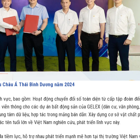
ểu Châu Á Thái Bình Dương năm 2024
nh vực, bao gồm: Hoạt động chuyển đổi số toàn diện từ cấp tập đoàn đế
ng viễn thông cho các dự án bất động sản của GELEX (dân cư, văn phòng,
rung tâm dữ liệu; hợp tác trong mảng bán dẫn: Xây dựng cơ sở vật chất 
c tên tuổi lớn về Việt Nam nghiên cứu, phát triển lĩnh vực này.
a tiềm lực, hỗ trợ nhau phát triển mạnh mẽ hơn tại thị trường Việt Nam 