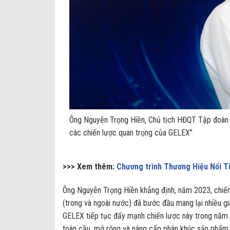
Ông Nguyễn Trọng Hiền, Chủ tịch HĐQT Tập đoàn GE
các chiến lược quan trọng của GELEX”
>>> Xem thêm:
Chương trình Thương Hiệu Nổi T
Ông Nguyễn Trọng Hiền khẳng định, năm 2023, chiến l
(trong và ngoài nước) đã bước đầu mang lại nhiều gi
GELEX tiếp tục đẩy mạnh chiến lược này trong năm 
toàn cầu, mở rộng và nâng cấp phân khúc sản phẩm có