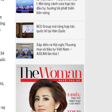
I: Mở rộng cánh cửa hợp tác
đầu tư, hướng tới phát triển
bền vững
ền
công
BES Group mở rộng hợp tác
h
quốc tế tại Hàn Quốc
Sắp diễn ra Hội nghị Thương
mại và Đầu tư Việt Nam –
534
ASEAN lần thứ I
quốc
tô,
o hệ