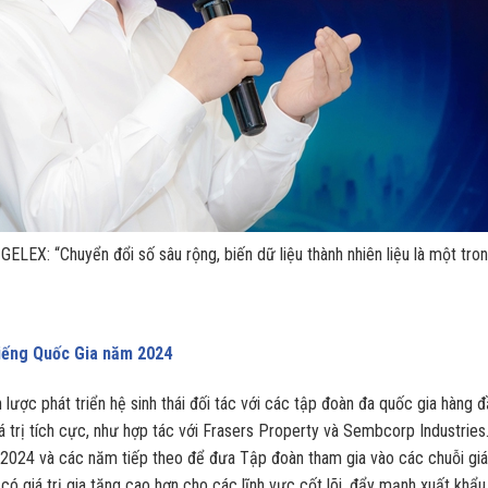
LEX: “Chuyển đổi số sâu rộng, biến dữ liệu thành nhiên liệu là một tro
iếng Quốc Gia năm 2024
ược phát triển hệ sinh thái đối tác với các tập đoàn đa quốc gia hàng 
á trị tích cực, như hợp tác với Frasers Property và Sembcorp Industries
2024 và các năm tiếp theo để đưa Tập đoàn tham gia vào các chuỗi giá 
 giá trị gia tăng cao hơn cho các lĩnh vực cốt lõi, đẩy mạnh xuất khẩu