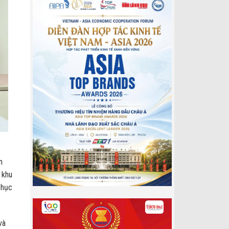
n
 khu
phục
và