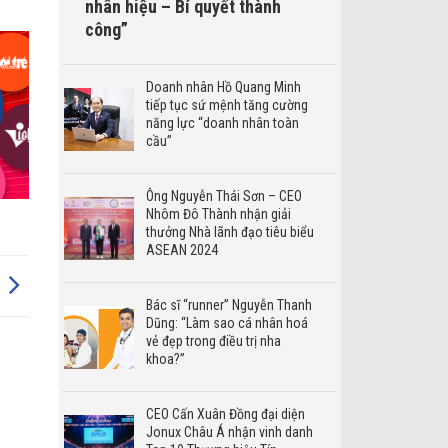
nhân hiệu – Bí quyết thành
công”
Doanh nhân Hồ Quang Minh
tiếp tục sứ mệnh tăng cường
năng lực “doanh nhân toàn
cầu”
Ông Nguyễn Thái Sơn – CEO
Nhôm Đô Thành nhận giải
thưởng Nhà lãnh đạo tiêu biểu
ASEAN 2024
Bác sĩ “runner” Nguyễn Thanh
Dũng: “Làm sao cá nhân hoá
vẻ đẹp trong điều trị nha
khoa?”
CEO Cấn Xuân Đồng đại diện
Jonux Châu Á nhận vinh danh