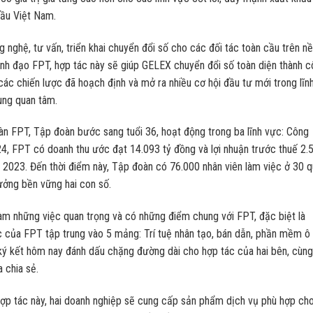
đầu Việt Nam.
 nghệ, tư vấn, triển khai chuyển đổi số cho các đối tác toàn cầu trên n
ãnh đạo FPT, hợp tác này sẽ giúp GELEX chuyển đổi số toàn diện thành 
các chiến lược đã hoạch định và mở ra nhiều cơ hội đầu tư mới trong lĩn
ùng quan tâm.
 FPT, Tập đoàn bước sang tuổi 36, hoạt động trong ba lĩnh vực: Công
24, FPT có doanh thu ước đạt 14.093 tỷ đồng và lợi nhuận trước thuế 2.
ỳ 2023. Đến thời điểm này, Tập đoàn có 76.000 nhân viên làm việc ở 30 
ưởng bền vững hai con số.
làm những việc quan trọng và có những điểm chung với FPT, đặc biệt là
c của FPT tập trung vào 5 mảng: Trí tuệ nhân tạo, bán dẫn, phần mềm ô 
ký kết hôm nay đánh dấu chặng đường dài cho hợp tác của hai bên, cùng
 chia sẻ.
 tác này, hai doanh nghiệp sẽ cung cấp sản phẩm dịch vụ phù hợp ch