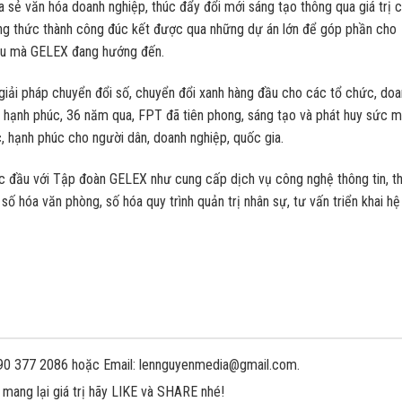
a sẻ văn hóa doanh nghiệp, thúc đẩy đổi mới sáng tạo thông qua giá trị 
ông thức thành công đúc kết được qua những dự án lớn để góp phần cho
êu mà GELEX đang hướng đến.
giải pháp chuyển đổi số, chuyển đổi xanh hàng đầu cho các tổ chức, do
ạo hạnh phúc, 36 năm qua, FPT đã tiên phong, sáng tạo và phát huy sức 
ực, hạnh phúc cho người dân, doanh nghiệp, quốc gia.
đầu với Tập đoàn GELEX như cung cấp dịch vụ công nghệ thông tin, th
 số hóa văn phòng, số hóa quy trình quản trị nhân sự, tư vấn triển khai hệ
 090 377 2086 hoặc Email: lennguyenmedia@gmail.com.
 mang lại giá trị hãy LIKE và SHARE nhé!