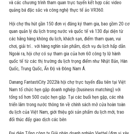
và các chương trình tham quan trực tuyến kết hợp các video
quảng bá đặc sắc và công nghệ thực tế ảo VR360.
Hội chợ thu hút gần 150 đơn vị đăng ký tham gia, bao gồm 20 cơ
quan quản lý du lịch trong nước và quốc tế và 130 đại diện từ
các hãng hàng không du lịch, khách sạn, điểm tham quan, vui
chơi, giải trí… với hàng nghìn sản phẩm, dịch vụ du lịch hấp dẫn.
Ngoài ra, hội chợ có sự tham gia của hơn 60 công ty lữ hành
quốc tế từ các thị trường du lịch trọng điểm như Nhật Bản, Hàn
Quốc, Trung Quốc, Ấn Độ và Đông Nam Á.
Danang FantastiCity 2022là hội chợ trực tuyến đầu tiên tại Việt
Nam tổ chức hẹn gặp doanh nghiệp (business matching) với
tổng số hơn 500 cuộc hẹn gặp. Tại các buổi hẹn gặp, các nhà
triển lãm trong nước thông tin về chính sách mở cửa hoàn toàn
du lịch của Việt Nam, giới thiệu gói sản phẩm du lịch mới, trao
đổi thúc đẩy giao dịch các bên
Đại diện Tổng công ty Giải pháp doanh nghiệp Viettel (đơn vị xây