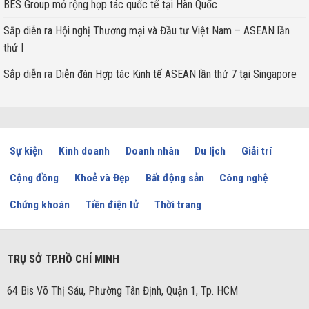
BES Group mở rộng hợp tác quốc tế tại Hàn Quốc
Sắp diễn ra Hội nghị Thương mại và Đầu tư Việt Nam – ASEAN lần
thứ I
Sắp diễn ra Diễn đàn Hợp tác Kinh tế ASEAN lần thứ 7 tại Singapore
Sự kiện
Kinh doanh
Doanh nhân
Du lịch
Giải trí
Cộng đồng
Khoẻ và Đẹp
Bất động sản
Công nghệ
Chứng khoán
Tiền điện tử
Thời trang
TRỤ SỞ TP.HỒ CHÍ MINH
64 Bis Võ Thị Sáu, Phường Tân Định, Quận 1, Tp. HCM