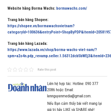
Website hãng Borma Wachs:
bormawachs.com/
Trang bán hàng Shopee:
https://shopee.vn/bormawachsvietnam?
categoryId=100636&entryPoint=ShopByPDP&itemId=2058195
Trang bán hàng Lazada:
https://www.lazada.vn/shop/borma-wachs-viet-nam/?
spm=a2o4n.pdp_revamp.seller.1.56312dcb5bWEj3&itemId=23
Rate this post
Liên hệ hợp tác: Hotline: 090 377
2086 hoặc Email:
lennguyenmedia@gmail.com.
Nếu Bạn cảm thấy bài viết mang lại
giá trị hãy LIKE và SHARE nhé!