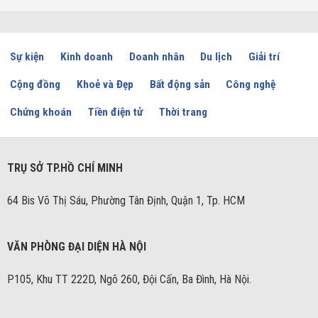
Sự kiện
Kinh doanh
Doanh nhân
Du lịch
Giải trí
Cộng đồng
Khoẻ và Đẹp
Bất động sản
Công nghệ
Chứng khoán
Tiền điện tử
Thời trang
TRỤ SỞ TP.HỒ CHÍ MINH
64 Bis Võ Thị Sáu, Phường Tân Định, Quận 1, Tp. HCM
VĂN PHÒNG ĐẠI DIỆN HÀ NỘI
P105, Khu TT 222D, Ngõ 260, Đội Cấn, Ba Đình, Hà Nội.