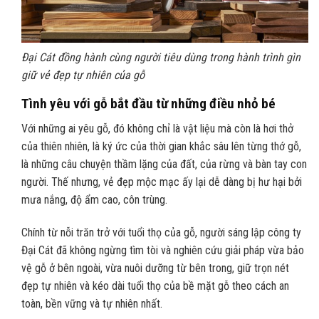
Đại Cát đồng hành cùng người tiêu dùng trong hành trình gìn
giữ vẻ đẹp tự nhiên của gỗ
Tình yêu với gỗ bắt đầu từ những điều nhỏ bé
Với những ai yêu gỗ, đó không chỉ là vật liệu mà còn là hơi thở
của thiên nhiên, là ký ức của thời gian khắc sâu lên từng thớ gỗ,
là những câu chuyện thầm lặng của đất, của rừng và bàn tay con
người. Thế nhưng, vẻ đẹp mộc mạc ấy lại dễ dàng bị hư hại bởi
mưa nắng, độ ẩm cao, côn trùng.
Chính từ nỗi trăn trở với tuổi thọ của gỗ, người sáng lập công ty
Đại Cát đã không ngừng tìm tòi và nghiên cứu giải pháp vừa bảo
vệ gỗ ở bên ngoài, vừa nuôi dưỡng từ bên trong, giữ trọn nét
đẹp tự nhiên và kéo dài tuổi thọ của bề mặt gỗ theo cách an
toàn, bền vững và tự nhiên nhất.