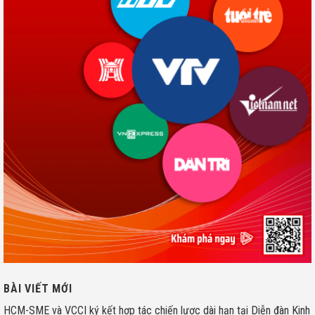
BÀI VIẾT MỚI
HCM-SME và VCCI ký kết hợp tác chiến lược dài hạn tại Diễn đàn Kinh