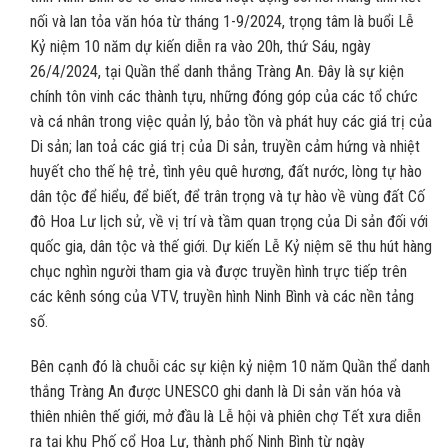
nối và lan tỏa văn hóa từ tháng 1-9/2024, trọng tâm là buổi Lễ
Kỷ niệm 10 năm dự kiến diễn ra vào 20h, thứ Sáu, ngày
26/4/2024, tại Quần thể danh thắng Tràng An. Đây là sự kiện
chính tôn vinh các thành tựu, những đóng góp của các tổ chức
và cá nhân trong việc quản lý, bảo tồn và phát huy các giá trị của
Di sản; lan toả các giá trị của Di sản, truyền cảm hứng và nhiệt
huyết cho thế hệ trẻ, tình yêu quê hương, đất nước, lòng tự hào
dân tộc để hiểu, để biết, để trân trọng và tự hào về vùng đất Cố
đô Hoa Lư lịch sử, về vị trí và tầm quan trọng của Di sản đối với
quốc gia, dân tộc và thế giới. Dự kiến Lễ Kỷ niệm sẽ thu hút hàng
chục nghìn người tham gia và được truyền hình trực tiếp trên
các kênh sóng của VTV, truyền hình Ninh Bình và các nền tảng
số.
Bên cạnh đó là chuỗi các sự kiện kỷ niệm 10 năm Quần thể danh
thắng Tràng An được UNESCO ghi danh là Di sản văn hóa và
thiên nhiên thế giới, mở đầu là Lễ hội và phiên chợ Tết xưa diễn
ra tại khu Phố cổ Hoa Lư, thành phố Ninh Bình từ ngày