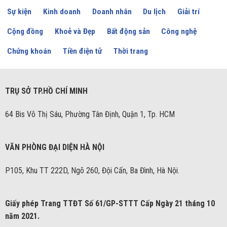
Sự kiện
Kinh doanh
Doanh nhân
Du lịch
Giải trí
Cộng đồng
Khoẻ và Đẹp
Bất động sản
Công nghệ
Chứng khoán
Tiền điện tử
Thời trang
TRỤ SỞ TP.HỒ CHÍ MINH
64 Bis Võ Thị Sáu, Phường Tân Định, Quận 1, Tp. HCM
VĂN PHÒNG ĐẠI DIỆN HÀ NỘI
P105, Khu TT 222D, Ngõ 260, Đội Cấn, Ba Đình, Hà Nội.
Giấy phép Trang TTĐT Số 61/GP-STTT Cấp Ngày 21 tháng 10
năm 2021.