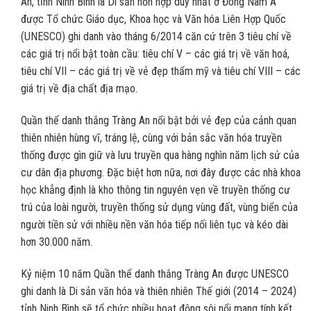
An, tỉnh Ninh Bình là Di sản hỗn hợp duy nhất ở Đông Nam Á
được Tổ chức Giáo dục, Khoa học và Văn hóa Liên Hợp Quốc
(UNESCO) ghi danh vào tháng 6/2014 căn cứ trên 3 tiêu chí về
các giá trị nổi bật toàn cầu: tiêu chí V – các giá trị về văn hoá,
tiêu chí VII – các giá trị về vẻ đẹp thẩm mỹ và tiêu chí VIII – các
giá trị về địa chất địa mạo.
Quần thể danh thắng Tràng An nổi bật bởi vẻ đẹp của cảnh quan
thiên nhiên hùng vĩ, tráng lệ, cùng với bản sắc văn hóa truyền
thống được gìn giữ và lưu truyền qua hàng nghìn năm lịch sử của
cư dân địa phương. Đặc biệt hơn nữa, nơi đây được các nhà khoa
học khẳng định là kho thông tin nguyên vẹn về truyền thống cư
trú của loài người, truyền thống sử dụng vùng đất, vùng biển của
người tiền sử với nhiều nền văn hóa tiếp nối liên tục và kéo dài
hơn 30.000 năm.
Kỷ niệm 10 năm Quần thể danh thắng Tràng An được UNESCO
ghi danh là Di sản văn hóa và thiên nhiên Thế giới (2014 – 2024)
tỉnh Ninh Bình sẽ tổ chức nhiều hoạt động sôi nổi mang tính kết