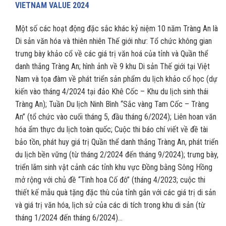
VIETNAM VALUE 2024
Một số các hoạt động đặc sắc khác kỷ niệm 10 năm Tràng An là
Di sản văn hóa và thiên nhiên Thế giới như: Tổ chức không gian
trưng bày khảo cổ về các giá trị văn hoá của tỉnh và Quần thể
danh thắng Tràng An; hình ảnh về 9 khu Di sản Thế giới tại Việt
Nam và tọa đàm về phát triển sản phẩm du lịch khảo cổ học (dự
kiến vào tháng 4/2024 tại đảo Khê Cốc – Khu du lịch sinh thái
Tràng An); Tuần Du lịch Ninh Bình “Sắc vàng Tam Cốc – Tràng
An” (tổ chức vào cuối tháng 5, đầu tháng 6/2024); Liên hoan văn
hóa ẩm thực du lịch toàn quốc; Cuộc thi báo chí viết về đề tài
bảo tồn, phát huy giá trị Quần thể danh thắng Tràng An, phát triển
du lịch bền vững (từ tháng 2/2024 đến tháng 9/2024); trưng bày,
triển lãm sinh vật cảnh các tỉnh khu vực Đồng bằng Sông Hồng
mở rộng với chủ đề “Tinh hoa Cố đô” (tháng 4/2023; cuộc thi
thiết kế mẫu quà tặng đặc thù của tỉnh gắn với các giá trị di sản
và giá trị văn hóa, lịch sử của các di tích trong khu di sản (từ
tháng 1/2024 đến tháng 6/2024)…