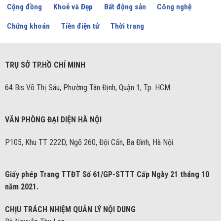
Cộng đồng
Khoẻ và Đẹp
Bất động sản
Công nghệ
Chứng khoán
Tiền điện tử
Thời trang
TRỤ SỞ TP.HỒ CHÍ MINH
64 Bis Võ Thị Sáu, Phường Tân Định, Quận 1, Tp. HCM
VĂN PHÒNG ĐẠI DIỆN HÀ NỘI
P105, Khu TT 222D, Ngõ 260, Đội Cấn, Ba Đình, Hà Nội.
Giấy phép Trang TTĐT Số 61/GP-STTT Cấp Ngày 21 tháng 10
năm 2021.
CHỊU TRÁCH NHIỆM QUẢN LÝ NỘI DUNG