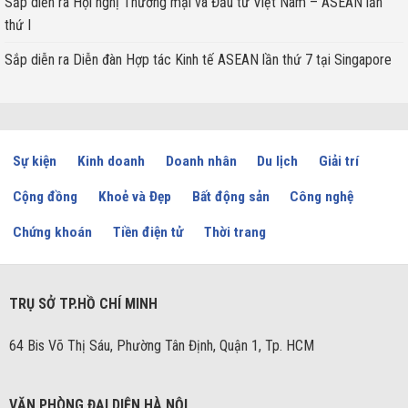
Sắp diễn ra Hội nghị Thương mại và Đầu tư Việt Nam – ASEAN lần
thứ I
Sắp diễn ra Diễn đàn Hợp tác Kinh tế ASEAN lần thứ 7 tại Singapore
Sự kiện
Kinh doanh
Doanh nhân
Du lịch
Giải trí
Cộng đồng
Khoẻ và Đẹp
Bất động sản
Công nghệ
Chứng khoán
Tiền điện tử
Thời trang
TRỤ SỞ TP.HỒ CHÍ MINH
64 Bis Võ Thị Sáu, Phường Tân Định, Quận 1, Tp. HCM
VĂN PHÒNG ĐẠI DIỆN HÀ NỘI