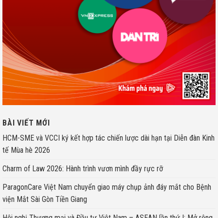
BÀI VIẾT MỚI
HCM-SME và VCCI ký kết hợp tác chiến lược dài hạn tại Diễn đàn Kinh
tế Mùa hè 2026
Charm of Law 2026: Hành trình vươn mình đầy rực rỡ
ParagonCare Việt Nam chuyển giao máy chụp ảnh đáy mắt cho Bệnh
viện Mắt Sài Gòn Tiền Giang
Hội nghị Thương mại và Đầu tư Việt Nam – ASEAN lần thứ I: Mở rộng