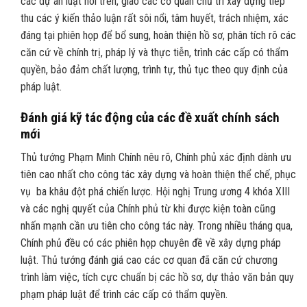
các dự án luật nói trên, giao các cơ quan chủ trì xây dựng tiếp
thu các ý kiến thảo luận rất sôi nổi, tâm huyết, trách nhiệm, xác
đáng tại phiên họp để bổ sung, hoàn thiện hồ sơ, phân tích rõ các
căn cứ về chính trị, pháp lý và thực tiễn, trình các cấp có thẩm
quyền, bảo đảm chất lượng, trình tự, thủ tục theo quy định của
pháp luật.
Đánh giá kỹ tác động của các đề xuất chính sách
mới
Thủ tướng Phạm Minh Chính nêu rõ, Chính phủ xác định dành ưu
tiên cao nhất cho công tác xây dựng và hoàn thiện thể chế, phục
vụ ba khâu đột phá chiến lược. Hội nghị Trung ương 4 khóa XIII
và các nghị quyết của Chính phủ từ khi được kiện toàn cũng
nhấn mạnh cần ưu tiên cho công tác này. Trong nhiều tháng qua,
Chính phủ đều có các phiên họp chuyên đề về xây dựng pháp
luật. Thủ tướng đánh giá cao các cơ quan đã căn cứ chương
trình làm việc, tích cực chuẩn bị các hồ sơ, dự thảo văn bản quy
phạm pháp luật để trình các cấp có thẩm quyền.