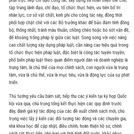
phải trực tiếp chỉ đạo công tác xây dựng và hoàn thiện thể chế,
tập trung lãnh đạo, chỉ đạo, tổ chức thực hiện, ưu tiên bố trí
nhân lực, cơ sở vật chất, kinh phí cho công tác này, đồng thời
phối hợp chặt chẽ với các Bộ trưởng khác để bảo đảm tính đồng
bộ, thống nhất, tránh mâu thuẫn, chồng chéo hoặc bỏ sót vấn đề,
để khoảng trống pháp lý giữa các luật. Song song với việc nâng
cao chất lượng xây dựng pháp luật, cần nâng cao hiệu quả trong
tổ chức thực hiện pháp luật, đặc biệt là công tác tuyên truyền,
phổ biến pháp luật theo quan điểm người dân và doanh nghiệp là
trung tâm, là chủ thể của mọi chính sách, con người vừa là trung
tâm, vừa là chủ thể, vừa là mục tiêu, vừa là động lực của sự phát
triển.
Thủ tướng yêu cầu bám sát, tiếp thu các ý kiến tại kỳ họp Quốc
hội vừa qua, chú trọng tổng kết thực hiện các quy định trước
đây, đánh giá kỹ tác động của các đề xuất chính sách mới, chú
trọng việc lấy ý kiến các đối tượng tác động và các chuyên gia,
nhà khoa học để cập nhật, điều chỉnh, hoàn thiện hồ sơ, chính
sách sát thực tiễn, phù hợp với tình hình đất nước, khắc phục,