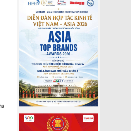
t
phủ