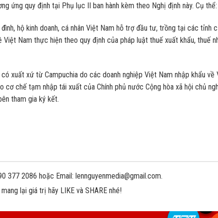
g ứng quy định tại Phụ lục II ban hành kèm theo Nghị định này. Cụ thể:
ình, hộ kinh doanh, cá nhân Việt Nam hỗ trợ đầu tư, trồng tại các tỉnh 
ề Việt Nam thực hiện theo quy định của pháp luật thuế xuất khẩu, thuế n
ến có xuất xứ từ Campuchia do các doanh nghiệp Việt Nam nhập khẩu về 
heo cơ chế tạm nhập tái xuất của Chính phủ nước Cộng hòa xã hội chủ ng
ên tham gia ký kết.
 090 377 2086 hoặc Email: lennguyenmedia@gmail.com.
 mang lại giá trị hãy LIKE và SHARE nhé!