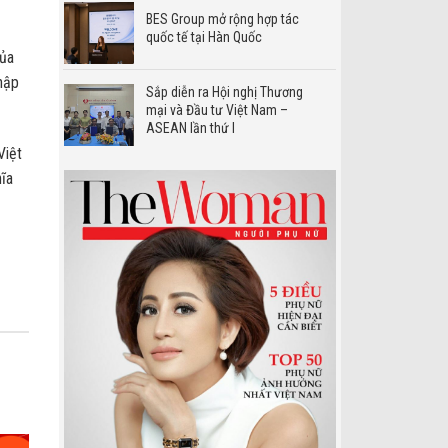
BES Group mở rộng hợp tác
quốc tế tại Hàn Quốc
của
hập
Sắp diễn ra Hội nghị Thương
mại và Đầu tư Việt Nam –
ASEAN lần thứ I
Việt
hĩa