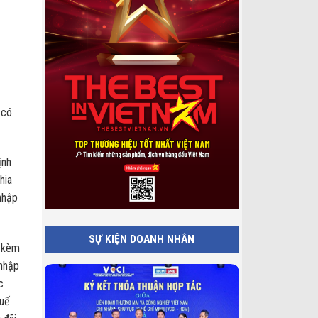
 có
ịnh
hia
nhập
SỰ KIỆN DOANH NHÂN
h kèm
 nhập
c
huế