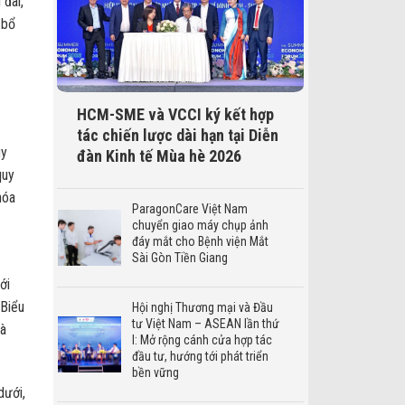
 đãi,
 bổ
HCM-SME và VCCI ký kết hợp
tác chiến lược dài hạn tại Diễn
uy
đàn Kinh tế Mùa hè 2026
quy
hóa
ParagonCare Việt Nam
chuyển giao máy chụp ảnh
đáy mắt cho Bệnh viện Mắt
Sài Gòn Tiền Giang
ới
 Biểu
Hội nghị Thương mại và Đầu
tư Việt Nam – ASEAN lần thứ
và
I: Mở rộng cánh cửa hợp tác
đầu tư, hướng tới phát triển
bền vững
dưới,