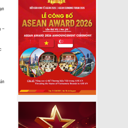
oạn
m –
c
Bản