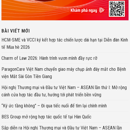
BÀI VIẾT MỚI
HCM-SME và VCCI ký kết hợp tác chiến lược dài hạn tại Diễn đàn Kinh
tế Mùa hè 2026
Charm of Law 2026: Hành trình vươn mình đầy rực rỡ
ParagonCare Việt Nam chuyển giao máy chụp ảnh đáy mắt cho Bệnh
viện Mắt Sài Gòn Tiền Giang
Hội nghị Thương mại và Đầu tư Việt Nam – ASEAN lần thứ I: Mở rộng
cánh cửa hợp tác đầu tư, hướng tới phát triển bền vững
“Ký ức tầng không” – Đi qua tiếc nuối để tìm lại chính mình
BES Group mở rộng hợp tác quốc tế tại Hàn Quốc
Sắp diễn ra Hội nghị Thương mại và Đầu tư Việt Nam – ASEAN lần