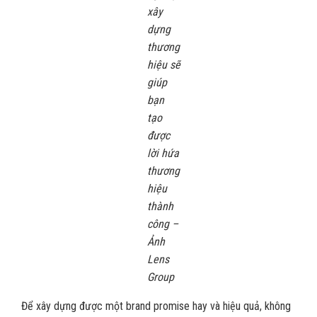
xây
dựng
thương
hiệu sẽ
giúp
bạn
tạo
được
lời hứa
thương
hiệu
thành
công –
Ảnh
Lens
Group
Để xây dựng được một brand promise hay và hiệu quả, không