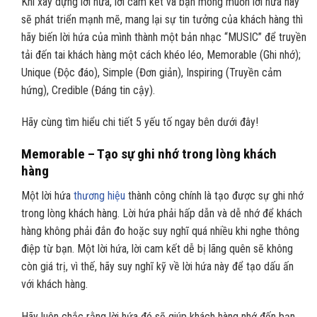
Khi xây dựng lời hứa, lời cam kết và bạn mong muốn lời hứa này
sẽ phát triển mạnh mẽ, mang lại sự tin tưởng của khách hàng thì
hãy biến lời hứa của mình thành một bản nhạc “MUSIC” để truyền
tải đến tai khách hàng một cách khéo léo, Memorable (Ghi nhớ);
Unique (Độc đáo), Simple (Đơn giản), Inspiring (Truyền cảm
hứng), Credible (Đáng tin cậy).
Hãy cùng tìm hiểu chi tiết 5 yếu tố ngay bên dưới đây!
Memorable – Tạo sự ghi nhớ trong lòng khách
hàng
Một lời hứa
thương hiệu
thành công chính là tạo được sự ghi nhớ
trong lòng khách hàng. Lời hứa phải hấp dẫn và dễ nhớ để khách
hàng không phải đắn đo hoặc suy nghĩ quá nhiều khi nghe thông
điệp từ bạn. Một lời hứa, lời cam kết dễ bị lãng quên sẽ không
còn giá trị, vì thế, hãy suy nghĩ kỹ về lời hứa này để tạo dấu ấn
với khách hàng.
Hãy luôn chắc rằng lời hứa đó sẽ giúp khách hàng nhớ đến bạn