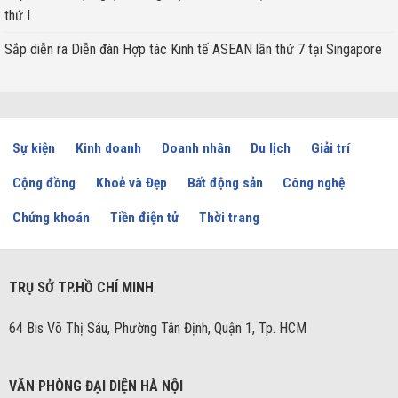
thứ I
Sắp diễn ra Diễn đàn Hợp tác Kinh tế ASEAN lần thứ 7 tại Singapore
Sự kiện
Kinh doanh
Doanh nhân
Du lịch
Giải trí
Cộng đồng
Khoẻ và Đẹp
Bất động sản
Công nghệ
Chứng khoán
Tiền điện tử
Thời trang
TRỤ SỞ TP.HỒ CHÍ MINH
64 Bis Võ Thị Sáu, Phường Tân Định, Quận 1, Tp. HCM
VĂN PHÒNG ĐẠI DIỆN HÀ NỘI