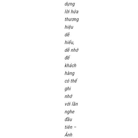
dựng
lời hứa
thương
hiệu
dễ
hiểu,
dễ nhớ
để
khách
hàng
có thể
ghi
nhớ
với lần
nghe
đầu
tiên –
Ảnh